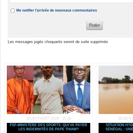
Me notifier l'arrivée de nouveaux commentaires
Les messages jugés choquants seront de suite supprimés
Dans la même rubrique :
JEUDI 6 AOÛT 2026 - 15:35
JEUDI 6 
FSF-MINISTÈRE DES SPORTS: QUI VA PAYER
SITUATION HY
LES INDEMNITÉS DE PAPE THIAW?
SÉNÉGAL : UNE