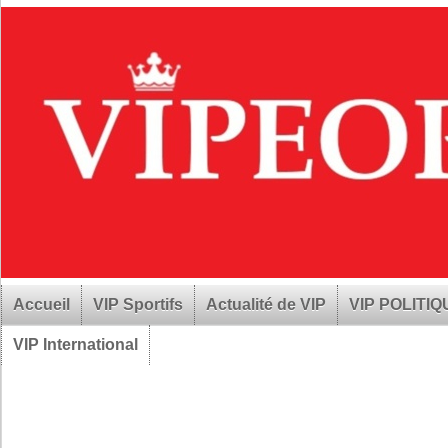
Accueil
VIP Sportifs
Actualité de VIP
VIP POLITI
VIP International