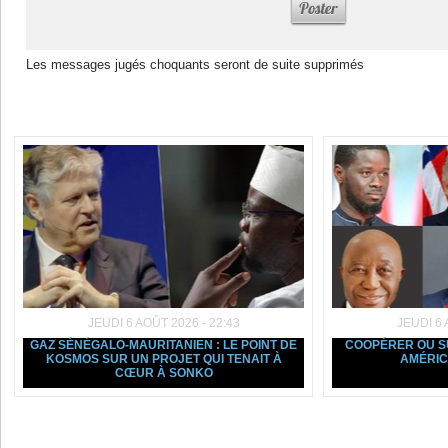
Les messages jugés choquants seront de suite supprimés
Dans la même rubrique :
JEUDI 6 AOÛT 2026 - 22:43
JEUDI 6 
GAZ SÉNÉGALO-MAURITANIEN : LE POINT DE
COOPÉRER OU SU
KOSMOS SUR UN PROJET QUI TENAIT À
AMÉRIC
CŒUR À SONKO