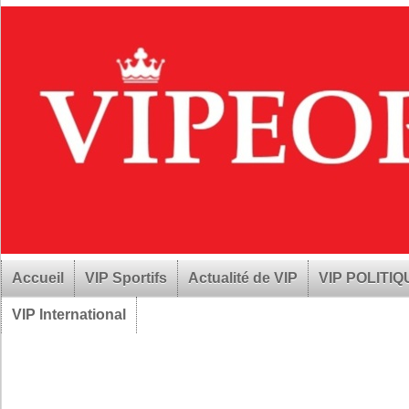
Accueil
VIP Sportifs
Actualité de VIP
VIP POLITI
VIP International