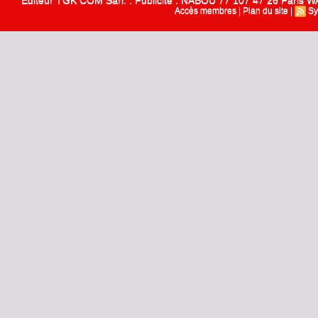
Editeur TGK COM Sarl. : Publicité : NABOU 77 107 47 26 Paris
Accès membres
|
Plan du site
|
Sy