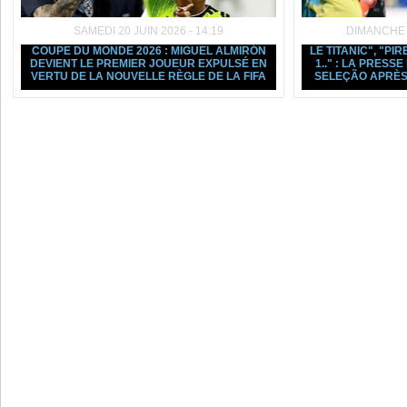
SAMEDI 20 JUIN 2026 - 14:19
DIMANCHE 1
COUPE DU MONDE 2026 : MIGUEL ALMIRÓN
LE TITANIC", "PIR
DEVIENT LE PREMIER JOUEUR EXPULSÉ EN
1.." : LA PRESS
VERTU DE LA NOUVELLE RÈGLE DE LA FIFA
SELEÇÃO APRÈS