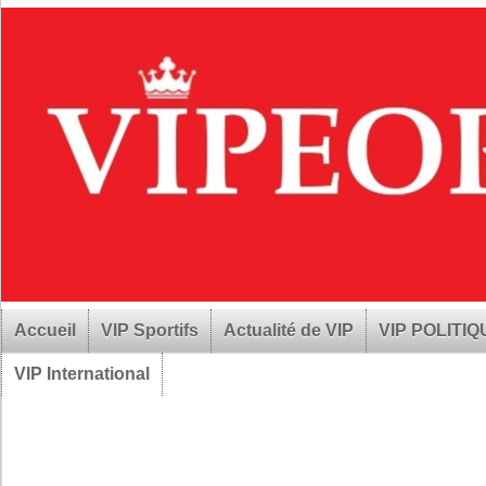
Accueil
VIP Sportifs
Actualité de VIP
VIP POLITI
VIP International