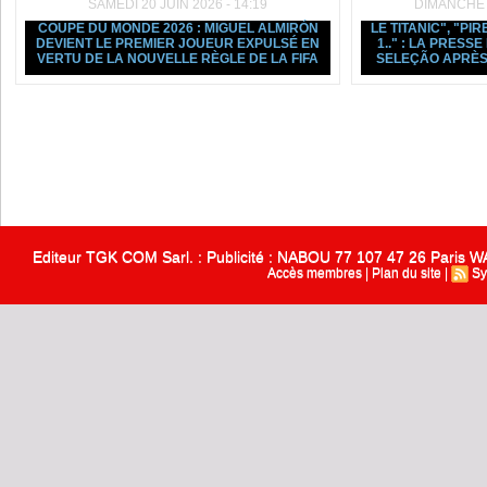
SAMEDI 20 JUIN 2026 - 14:19
DIMANCHE 1
COUPE DU MONDE 2026 : MIGUEL ALMIRÓN
LE TITANIC", "PIR
DEVIENT LE PREMIER JOUEUR EXPULSÉ EN
1.." : LA PRESS
VERTU DE LA NOUVELLE RÈGLE DE LA FIFA
SELEÇÃO APRÈS
Editeur TGK COM Sarl. : Publicité : NABOU 77 107 47 26 Paris
Accès membres
|
Plan du site
|
Sy