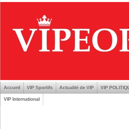
Accueil
VIP Sportifs
Actualité de VIP
VIP POLITI
VIP International