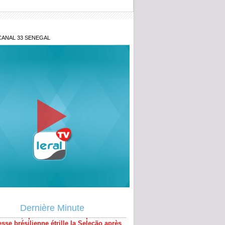
CANAL 33 SENEGAL
pe du monde 2026 : Miguel Almirón
 le premier joueur expulsé en vertu de
elle règle de la FIFA
itanic", "pire 45 minutes depuis le 7-1.."
esse brésilienne étrille la Seleção après
Dernière Minute
face au Maroc
tique avant Sénégal-France : Les