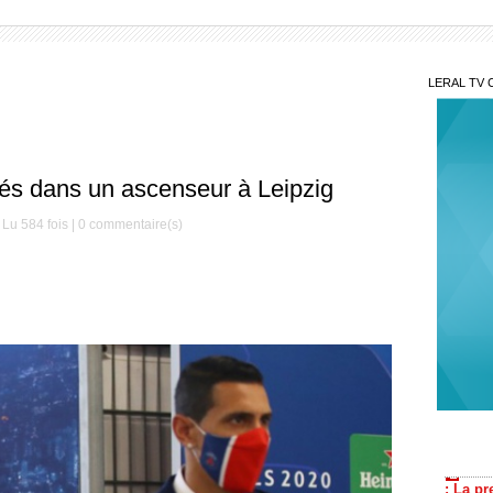
LERAL TV 
és dans un ascenseur à Leipzig
Lu 584 fois |
0
commentaire(s)
Cou
devient
la nouv
Le T
: La pr
le nul 
Mys