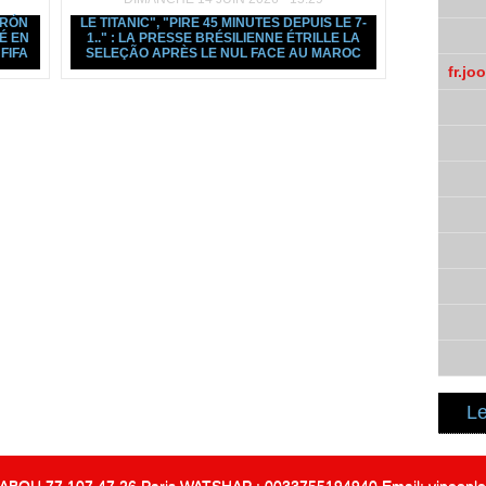
IRÓN
LE TITANIC", "PIRE 45 MINUTES DEPUIS LE 7-
É EN
1.." : LA PRESSE BRÉSILIENNE ÉTRILLE LA
FIFA
SELEÇÃO APRÈS LE NUL FACE AU MAROC
fr.jo
Le