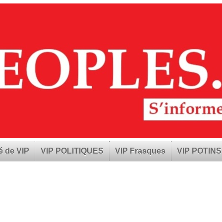
é de VIP
VIP POLITIQUES
VIP Frasques
VIP POTINS