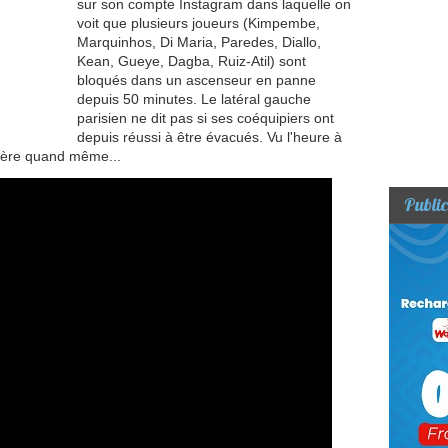
sur son compte Instagram dans laquelle on
voit que plusieurs joueurs (Kimpembe,
Marquinhos, Di Maria, Paredes, Diallo,
Kean, Gueye, Dagba, Ruiz-Atil) sont
bloqués dans un ascenseur en panne
depuis 50 minutes. Le latéral gauche
parisien ne dit pas si ses coéquipiers ont
depuis réussi à être évacués. Vu l'heure à
espère quand même...
Public