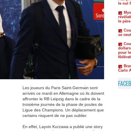
révélat
le père
Cou
se neut
Cou
dollars
pour l
fédérat
Bra
Carlo A
FACE
Les joueurs du Paris Saint-Germain sont
arrivés ce mardi en Allemagne où ils doivent
affronter le RB Leipzig dans le cadre de la
troisième journée de la phase de poules de
Ligue des Champions. Un déplacement que
certains risquent de ne pas oublier.
En effet, Layvin Kurzawa a publié une story