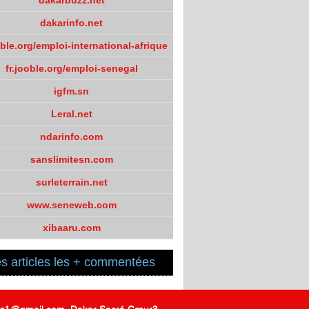
dakarbuzz.net
dakarinfo.net
oble.org/emploi-international-afrique
fr.jooble.org/emploi-senegal
igfm.sn
Leral.net
ndarinfo.com
sanslimitesn.com
surleterrain.net
www.seneweb.com
xibaaru.com
s articles les + commentées