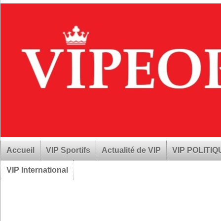
Accueil
VIP Sportifs
Actualité de VIP
VIP POLITI
VIP International