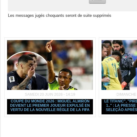
Les messages jugés choquants seront de suite supprimés
Dans la même rubrique :
SAMEDI 20 JUIN 2026 - 14:19
DIMANCHE 1
COUPE DU MONDE 2026 : MIGUEL ALMIRÓN
LE TITANIC", "PIR
DEVIENT LE PREMIER JOUEUR EXPULSÉ EN
1.." : LA PRESS
VERTU DE LA NOUVELLE RÈGLE DE LA FIFA
SELEÇÃO APRÈS