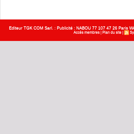
Editeur TGK COM Sarl. : Publicité : NABOU 77 107 47 26 Paris
Accès membres
|
Plan du site
|
Sy