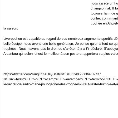
nous ça été un ho
championnat. Il fa
toujours faim de g
confié, confirman
trophée en Anglet
la saison.
Liverpool en est capable au regard de ses nombreux arguments sportifs décl
belle équipe, nous avons une belle génération. Je pense qu’on a tout ce qu’
trophées. Nous n’avons pas le droit de s’arrêter là » a t’il déclaré. S’appuya
Alcantara qui selon lui est le meilleur à son poste et apportera sa plus-val
https://twitter.com/KingOfZeDay/status/1310324865388470273?
ref_src=twsrc%5Etfw%7Ctwcamp%5Etweetembed%7Ctwterm%5E1310324
le-secret-de-sadio-mane-pour-gagner-des-trophees-il-faut-rester-humble-et-