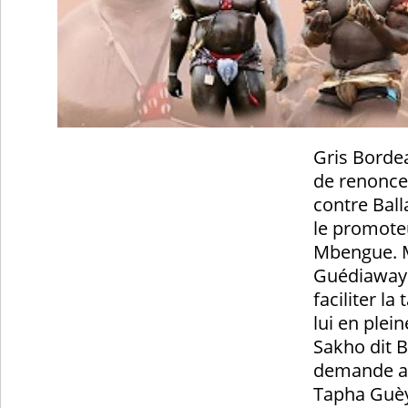
Gris Bordea
de renonce
contre Ball
le promote
Mbengue. M
Guédiawaye
faciliter la
lui en ple
Sakho dit B
demande a
Tapha Guèy