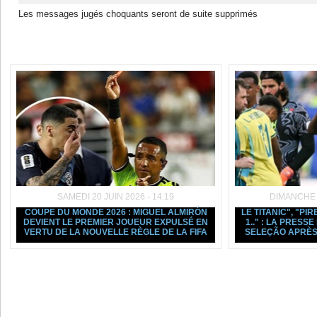
Les messages jugés choquants seront de suite supprimés
Dans la même rubrique :
SAMEDI 20 JUIN 2026 - 14:19
DIMANCHE 1
COUPE DU MONDE 2026 : MIGUEL ALMIRÓN
LE TITANIC", "PIR
DEVIENT LE PREMIER JOUEUR EXPULSÉ EN
1.." : LA PRESS
VERTU DE LA NOUVELLE RÈGLE DE LA FIFA
SELEÇÃO APRÈS