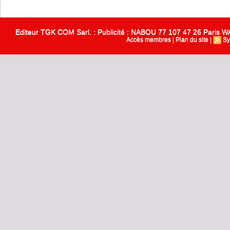
Editeur TGK COM Sarl. : Publicité : NABOU 77 107 47 26 Paris
Accès membres
|
Plan du site
|
Sy