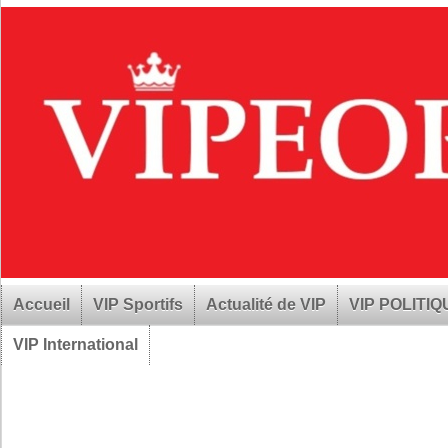
Accueil
VIP Sportifs
Actualité de VIP
VIP POLITI
VIP International