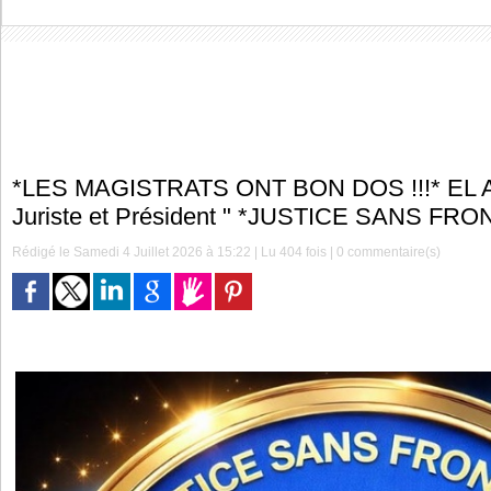
*LES MAGISTRATS ONT BON DOS !!!* EL 
Juriste et Président " *JUSTICE SANS FRO
Rédigé le Samedi 4 Juillet 2026 à 15:22 | Lu 404 fois |
0
commentaire(s)