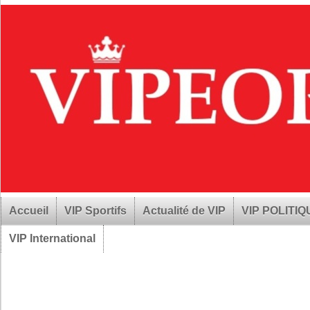
Accueil
VIP Sportifs
Actualité de VIP
VIP POLITI
VIP International