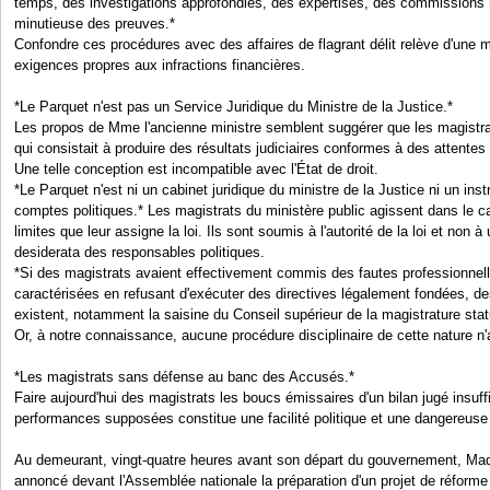
temps, des investigations approfondies, des expertises, des commissions 
minutieuse des preuves.*
Confondre ces procédures avec des affaires de flagrant délit relève d'un
exigences propres aux infractions financières.
*Le Parquet n'est pas un Service Juridique du Ministre de la Justice.*
Les propos de Mme l'ancienne ministre semblent suggérer que les magistrats
qui consistait à produire des résultats judiciaires conformes à des attentes 
Une telle conception est incompatible avec l'État de droit.
*Le Parquet n'est ni un cabinet juridique du ministre de la Justice ni un in
comptes politiques.* Les magistrats du ministère public agissent dans le c
limites que leur assigne la loi. Ils sont soumis à l'autorité de la loi et no
desiderata des responsables politiques.
*Si des magistrats avaient effectivement commis des fautes professionnelle
caractérisées en refusant d'exécuter des directives légalement fondées, d
existent, notamment la saisine du Conseil supérieur de la magistrature statu
Or, à notre connaissance, aucune procédure disciplinaire de cette nature n
*Les magistrats sans défense au banc des Accusés.*
Faire aujourd'hui des magistrats les boucs émissaires d'un bilan jugé insuff
performances supposées constitue une facilité politique et une dangereuse d
Au demeurant, vingt-quatre heures avant son départ du gouvernement, Mad
annoncé devant l'Assemblée nationale la préparation d'un projet de réform