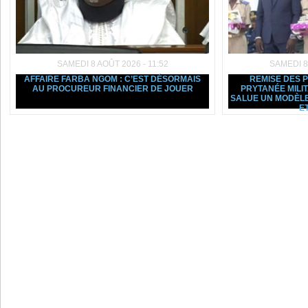
SAMEDI 8 AOÛT 2026 - 11:52
SAMEDI 8
AFFAIRE FARBA NGOM : C’EST DÉSORMAIS
REMISE DES 
AU PROCUREUR FINANCIER DE JOUER
PRYTANÉE MILI
SALUE UN MODÈLE
ET