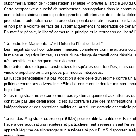
supprimer la notion de *«contestation sérieuse »* prévue à l'article 140 du
Cette perspective a suscité de nombreuses interrogations dans la communau
contestation sérieuse participe des garanties offertes aux droits de la défens
procédure. Toute réforme de la procédure pénale doit être inspirée par la rec
et non par la volonté de faciliter systématiquement l'incarcération de certai
En matière pénale, la liberté demeure le principe et la restriction de liberté 
*Défendre les Magistrats, c'est Défendre l'État de Droit.*
Les magistrats du Pool judiciaire financier, considérés comme auteurs ou
humains et logistics limités, assortis d'une charge de travail considérable
très sensible et techniquement exigeante.
Ils méritent des critiques constructives lorsqu'elles sont fondées, mais cert
vindicte populaire ou à un procès par médias interposés.
La justice sénégalaise n'a pas vocation à être celle d'un régime contre un a
politique contre ses adversaires.*Elle doit demeurer le dernier rempart contre l'
l'injustice.*
Si les magistrats ne se conforment pas systématiquement aux attentes du p
constitue pas une défaillance ; c'est au contraire l'une des manifestations l
indépendance et des pressions politiques, aussi une garantie essentielle pou
*Union des Magistrats du Sénégal (UMS) pour rétablir la réalité des Faits e
Face à des accusations répétées et particulièrement sévères visant l'ensem
apparaît légitime de s'interroger sur la nécessité pour l'UMS d'apporter la r
accusations.