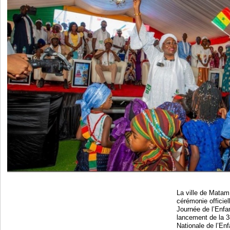
La ville de Matam 
cérémonie officiel
Journée de l’Enfan
lancement de la 3
Nationale de l’En