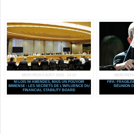
Dans la même rubrique :
MERCREDI 5 AOÛT 2026 - 14:10
MERCREDI 5
NI LOIS NI AMENDES, MAIS UN POUVOIR
FIFA: FRAGILIS
IMMENSE : LES SECRETS DE L'INFLUENCE DU
RÉUNION D
FINANCIAL STABILITY BOARD