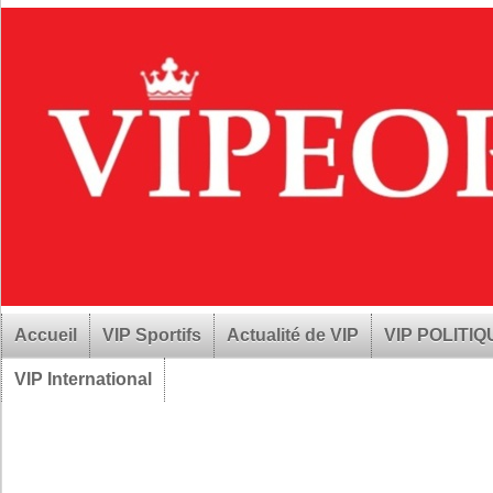
Accueil
VIP Sportifs
Actualité de VIP
VIP POLITI
VIP International