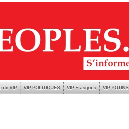
é de VIP
VIP POLITIQUES
VIP Frasques
VIP POTINS