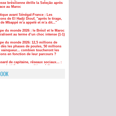
tique avant Sénégal-France : Les
ions de El Hadji Diouf, "après le tirage,
 de Mbappé m'a appelé et m'a dit..."
pe du monde 2026 : le Brésil et le Maroc
ralisent au terme d’un choc intense (1-1)
pe du monde 2026: 12,5 millions de
 dès les phases de poules, 50 millions
e vainqueur... combien toucheront les
ions en fonction de leur parcours ?
ssard de capitaine, réseaux sociaux… :
ncelotti fixe ses conditions à Neymar
BOOK