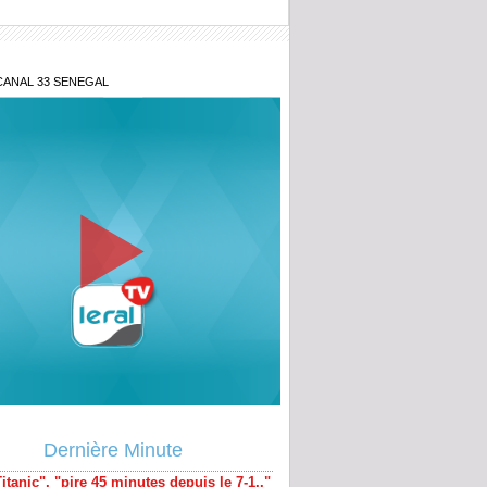
CANAL 33 SENEGAL
pe du monde 2026 : Miguel Almirón
 le premier joueur expulsé en vertu de
elle règle de la FIFA
itanic", "pire 45 minutes depuis le 7-1.."
Dernière Minute
esse brésilienne étrille la Seleção après
face au Maroc