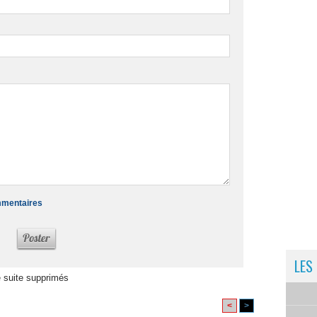
ommentaires
LES
 suite supprimés
<
>