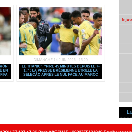
fr.jo
DIMANCHE 14 JUIN 2026 - 15:29
IRÓN
LE TITANIC", "PIRE 45 MINUTES DEPUIS LE 7-
É EN
1.." : LA PRESSE BRÉSILIENNE ÉTRILLE LA
FIFA
SELEÇÃO APRÈS LE NUL FACE AU MAROC
Le