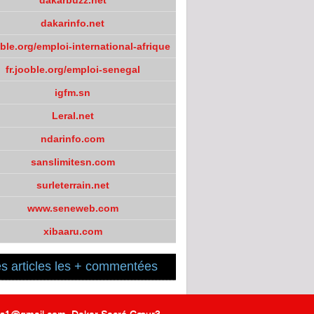
dakarbuzz.net
dakarinfo.net
oble.org/emploi-international-afrique
fr.jooble.org/emploi-senegal
igfm.sn
Leral.net
ndarinfo.com
sanslimitesn.com
surleterrain.net
www.seneweb.com
xibaaru.com
s articles les + commentées