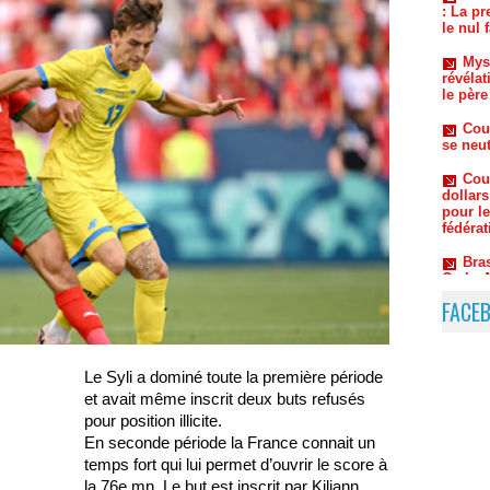
Mys
révélat
le père
Cou
se neut
Cou
dollars
pour l
fédérat
Bra
Carlo A
FACE
Le Syli a dominé toute la première période
et avait même inscrit deux buts refusés
pour position illicite.
En seconde période la France connait un
temps fort qui lui permet d’ouvrir le score à
la 76e mn. Le but est inscrit par Kiliann