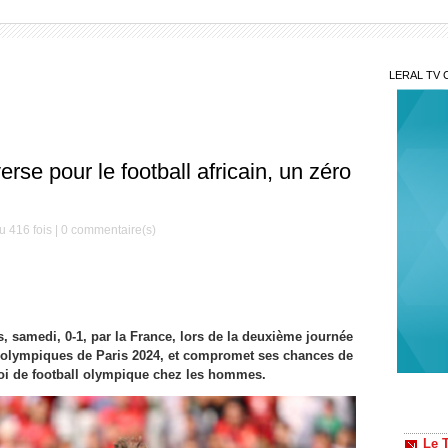
LERAL TV 
erse pour le football africain, un zéro
u 416 fois |
0
commentaire(s)
, samedi, 0-1, par la France, lors de la deuxième journée
Cou
devient
 olympiques de Paris 2024, et compromet ses chances de
la nouv
rnoi de football olympique chez les hommes.
Le T
: La pr
le nul 