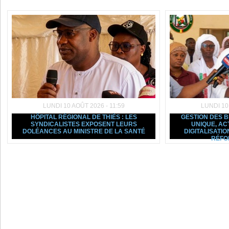
LUNDI 10 AOÛT 2026 - 11:59
LUNDI 10
HÔPITAL RÉGIONAL DE THIÈS : LES
GESTION DES B
SYNDICALISTES EXPOSENT LEURS
UNIQUE, AC
DOLÉANCES AU MINISTRE DE LA SANTÉ
DIGITALISATIO
RÉFO