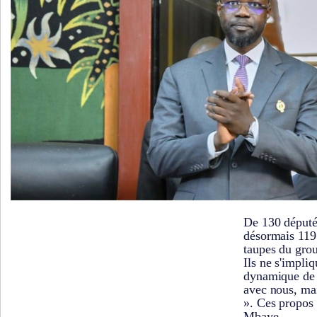
De 130 député
désormais 119 
taupes du grou
Ils ne s'impli
dynamique de n
avec nous, ma
». Ces propos
Mbaye.