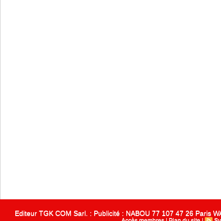
Editeur TGK COM Sarl. : Publicité : NABOU 77 107 47 26 Paris
Accès membres
|
Plan du site
|
Sy