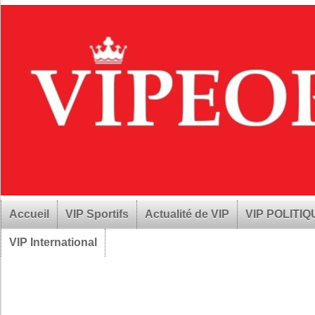
Accueil
VIP Sportifs
Actualité de VIP
VIP POLITI
VIP International