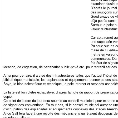
examiner plusieurs
D’après le journal
des soupçons sur l
Guédiawaye de «lé
déjà posés sans l
Surtout le point s
valeur d’infrastr
Car cela remet au
une supposée vent
Puisque sur les c
maire de Guédiaw
mettre en valeur c
communales. Dans
fait état de signa
location, de cogestion, de partenariat public-privé etc. pour rentabiliser ces 
Ainsi pour ce faire, il a visé des infrastructures telles que l’actuel l’hôtel de vi
bibliothèque municipale, les esplanades et équipements connexes des sta
Boye, le bloc scientifique et technique, le pole internet et services associé
La liste est loin d’être exhaustive, d’après la note du rapport de présentati
copie.
Ce point de l’ordre du jour sera soumis au conseil municipal pour examen a
de signer des conventions. En tout cas, si le conseil municipal autorise u
d’occupation des esplanades et équipements connexes des stades Amadou
Aliou Sall fera face à une révolte des mécaniciens qui étaient déguerpis de
de reloger ailleurs.