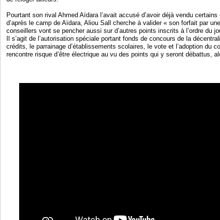
Pourtant son rival Ahmed Aïdara l’avait accusé d’avoir déjà vendu certain
d’après le camp de Aïdara, Aliou Sall cherche à valider « son forfait par u
conseillers vont se pencher aussi sur d’autres points inscrits à l’ordre du jo
Il s’agit de l’autorisation spéciale portant fonds de concours de la décentra
crédits, le parrainage d’établissements scolaires, le vote et l’adoption du 
rencontre risque d’être électrique au vu des points qui y seront débattus, al