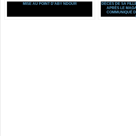
MISE AU POINT D'ABY NDOUR
DÉCÈS DE SA FILL
APRÈS LE MAGA
COMMUNIQUÉ D