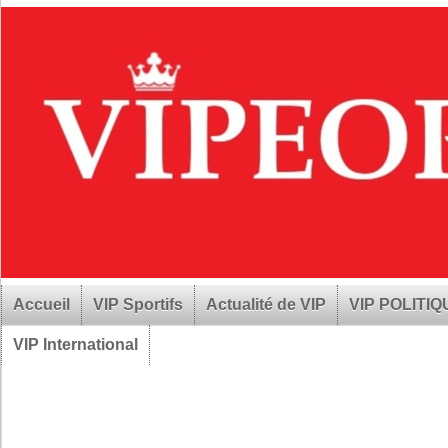
Accueil
VIP Sportifs
Actualité de VIP
VIP POLITI
VIP International