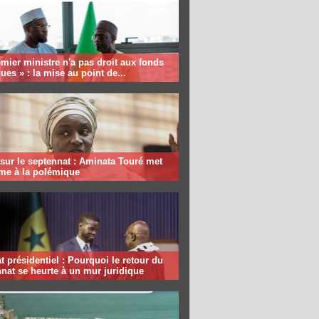
mier ministre n'a pas droit aux fonds
ques » : la mise au point de...
sur le septennat : Aminata Touré met
rme à la polémique
 présidentiel : Pourquoi le retour du
nat se heurte à un mur juridique