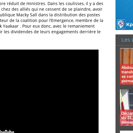
réduit de ministres. Dans les coulisses, il y a des
hez des alliés qui ne cessent de se plaindre, avoir
publique Macky Sall dans la distribution des postes
r de la coalition pour l’Emergence, membre de la
k Yaakaar . Pour eux donc, avec le remaniement
ir les dividendes de leurs engagements derrière le
Les 
Abdoul
trans
se co
perma
Déclar
du 31 
menac