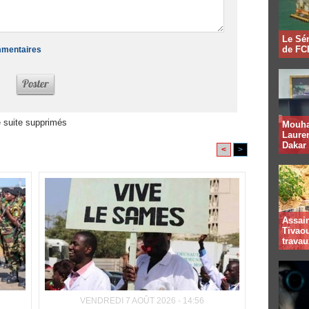
Le Sén
de FCF
ommentaires
 suite supprimés
Mouha
Lauren
Dakar
<
>
Assai
Tivaou
travau
VENDREDI 7 AOÛT 2026 - 14:56