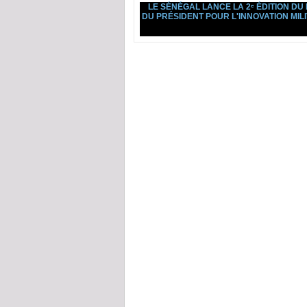
LE SÉNÉGAL LANCE LA 2ᵉ ÉDITION DU 
DU PRÉSIDENT POUR L'INNOVATION MILI