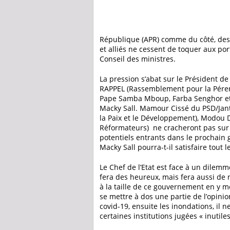
République (APR) comme du côté, des p
et alliés ne cessent de toquer aux po
Conseil des ministres.
La pression s’abat sur le Président d
RAPPEL (Rassemblement pour la Péren
Pape Samba Mboup, Farba Senghor et
Macky Sall. Mamour Cissé du PSD/Jant
la Paix et le Développement), Modou
Réformateurs) ne cracheront pas sur 
potentiels entrants dans le prochain
Macky Sall pourra-t-il satisfaire tout 
Le Chef de l’Etat est face à un dilem
fera des heureux, mais fera aussi de 
à la taille de ce gouvernement en y me
se mettre à dos une partie de l’opini
covid-19, ensuite les inondations, il
certaines institutions jugées « inutile