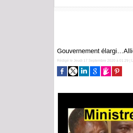
Gouvernement élargi…Allié
Rédigé le Jeudi 17 Septembre 2020 à 01:29 | L