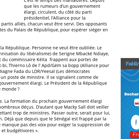
C’est le temps des manœuvres. Depuis
que les rumeurs d’un gouvernement
élargi, circulent, du côté du parti
présidentiel, l’Alliance pour la
artis alliés, chacun veut être servi. Des opposants
rtes du Palais de République, pour espérer siéger en
e la République. Personne ne veut être oubliée. Le
nisation du libéralisme) de Serigne Mbacké Ndiaye,
 du commissaire Kéita frappent aux portes de
Public
-bi, Thierno Lô de l’ Apd/Gëm sa bopp (Alliance pour
 Diagne Fada du LDR/Yeesal (Les démocrates
un poste de ministre. Il se signalent comme de
 gouvernement élargi. Le Président de la République
le monde ?
me. La formation du prochain gouvernement élargi
nombreux déçus. D’autant que Macky Sall doit veiller
ttant trop de ministres. Passer outre, serait pour lui,
on. Déjà que depuis que le Sénégal est frappé par la
 ne manque pas des voix pour exiger la suppression de
s et budgétivores ».