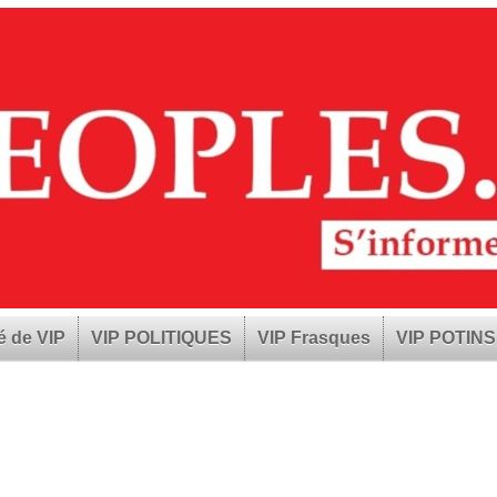
é de VIP
VIP POLITIQUES
VIP Frasques
VIP POTINS