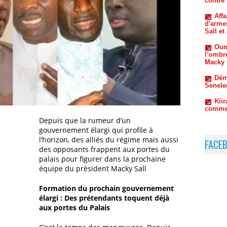
Oum
l’ombr
Macky 
Dém
Senele
Kiir
commen
Depuis que la rumeur d’un
gouvernement élargi qui profile à
l’horizon, des alliés du régime mais aussi
FACE
des opposants frappent aux portes du
palais pour figurer dans la prochaine
équipe du président Macky Sall
Formation du prochain gouvernement
élargi : Des prétendants toquent déjà
aux portes du Palais