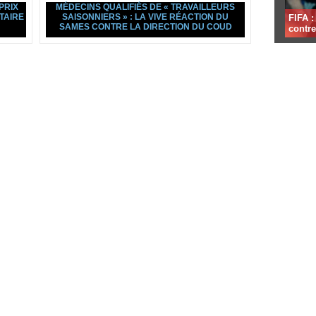
PRIX
MÉDECINS QUALIFIÉS DE « TRAVAILLEURS
TAIRE
SAISONNIERS » : LA VIVE RÉACTION DU
FIFA 
SAMES CONTRE LA DIRECTION DU COUD
contre