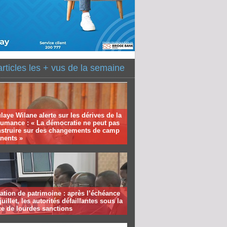
articles les + vus de la semaine
aye Wilane alerte sur les dérives de la
humance : « La démocratie ne peut pas
nstruire sur des changements de camp
nents »
ation de patrimoine : après l’échéance
juillet, les autorités défaillantes sous la
e de lourdes sanctions