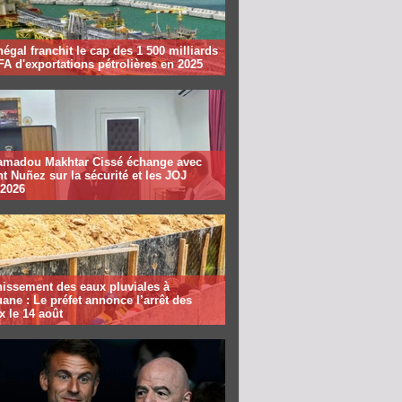
égal franchit le cap des 1 500 milliards
A d'exportations pétrolières en 2025
madou Makhtar Cissé échange avec
t Nuñez sur la sécurité et les JOJ
 2026
nissement des eaux pluviales à
ane : Le préfet annonce l’arrêt des
x le 14 août