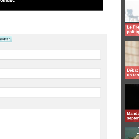
Le Pre
politi
Débat 
un te
Mandat
septen