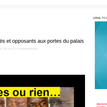
LERAL TV 
s et opposants aux portes du palais
u 383 fois |
0
commentaire(s)
Le S
Préside
Méde
saison
contre
Aff
d'arme
Sall e