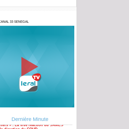
CANAL 33 SENEGAL
énégal lance la 2ᵉ édition du Prix du
nt pour l'innovation militaire
cins qualifiés de « travailleurs
niers » : La vive réaction du SAMES
 la direction du COUD
Dernière Minute
aire ASER / AEE Power EPC : Passe
s sur les réseaux entre Thierno Alassane
t Amadou Ba