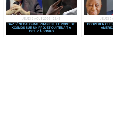
JEUDI 6 AOÛT 2026 - 22:43
JEUDI 6 
GAZ SÉNÉGALO-MAURITANIEN : LE POINT DE
COOPÉRER OU SU
KOSMOS SUR UN PROJET QUI TENAIT À
AMÉRIC
CŒUR À SONKO