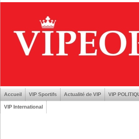
Accueil
VIP Sportifs
Actualité de VIP
VIP POLITI
VIP International