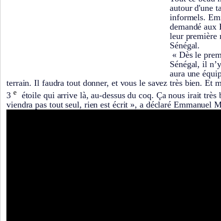
autour d'une t
informels. E
demandé aux B
leur première 
Sénégal.
« Dès le prem
Sénégal, il n’y
aura une équip
terrain. Il faudra tout donner, et vous le savez très bien. Et m
e
3
étoile qui arrive là, au-dessus du coq. Ça nous irait très 
viendra pas tout seul, rien est écrit », a déclaré Emmanuel 