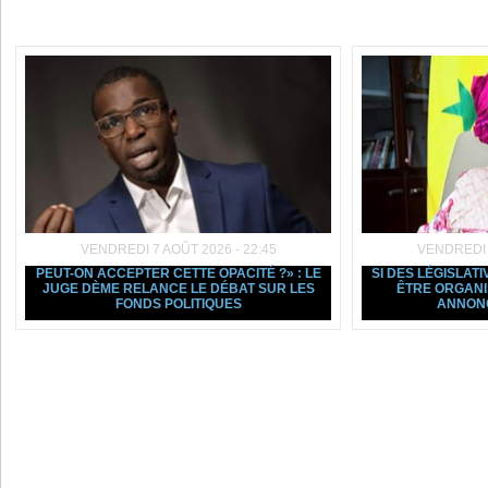
Dans la même rubrique :
VENDREDI 7 AOÛT 2026 - 22:45
VENDREDI 7
PEUT-ON ACCEPTER CETTE OPACITÉ ?» : LE
SI DES LÉGISLAT
JUGE DÈME RELANCE LE DÉBAT SUR LES
ÊTRE ORGANI
FONDS POLITIQUES
ANNON