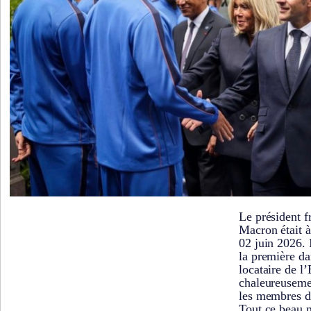
Le président 
Macron était à
02 juin 2026. 
la première d
locataire de l’
chaleureusemen
les membres d
Tout ce beau m