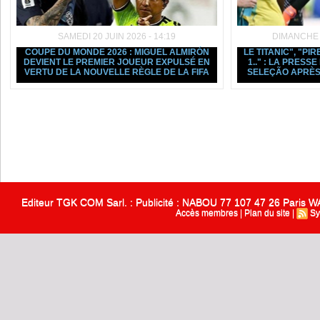
SAMEDI 20 JUIN 2026 - 14:19
DIMANCHE 1
COUPE DU MONDE 2026 : MIGUEL ALMIRÓN
LE TITANIC", "PIR
DEVIENT LE PREMIER JOUEUR EXPULSÉ EN
1.." : LA PRESS
VERTU DE LA NOUVELLE RÈGLE DE LA FIFA
SELEÇÃO APRÈS
Editeur TGK COM Sarl. : Publicité : NABOU 77 107 47 26 Paris
Accès membres
|
Plan du site
|
Sy