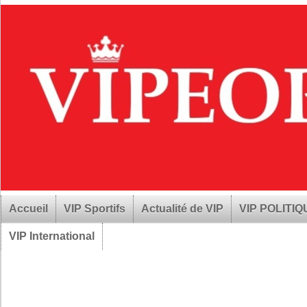
Accueil
VIP Sportifs
Actualité de VIP
VIP POLITI
VIP International