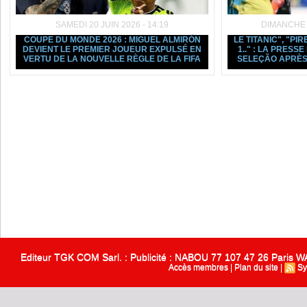
SAMEDI 20 JUIN 2026 - 14:19
DIMANCHE 1
COUPE DU MONDE 2026 : MIGUEL ALMIRÓN
LE TITANIC", "PIR
DEVIENT LE PREMIER JOUEUR EXPULSÉ EN
1.." : LA PRESS
VERTU DE LA NOUVELLE RÈGLE DE LA FIFA
SELEÇÃO APRÈS
Editeur TGK COM Sarl. : Publicité : NABOU 77 107 47 26 Paris
Accès membres
|
Plan du site
|
Sy