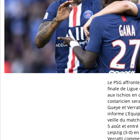
Le PSG affronte
finale de Ligu
aux ischios en 
costaricien ser
Gueye et Verrat
informe L’Equip
veille du match
5 août et entré
Leipzig (3-0) e
Verratti commen