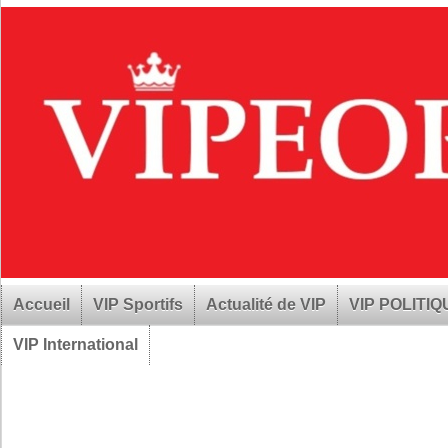
Accueil
VIP Sportifs
Actualité de VIP
VIP POLITI
VIP International