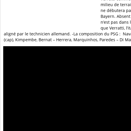
milieu de terr
ne débutera pa
Bayern. Absent l
n’est pas dans 
que Verratti, l’i
aligné par le technicien allemand. -La composition du PSG : Nava
(cap), Kimpembe, Bernat – Herrera, Marquinhos, Paredes – Di M