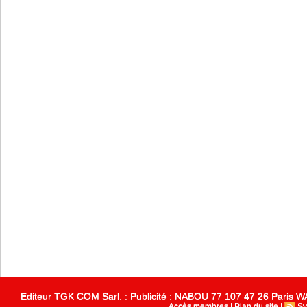
Editeur TGK COM Sarl. : Publicité : NABOU 77 107 47 26 Paris
Accès membres
|
Plan du site
|
Sy