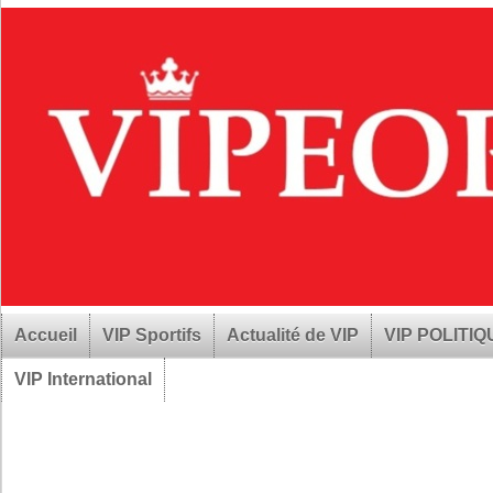
Accueil
VIP Sportifs
Actualité de VIP
VIP POLITI
VIP International