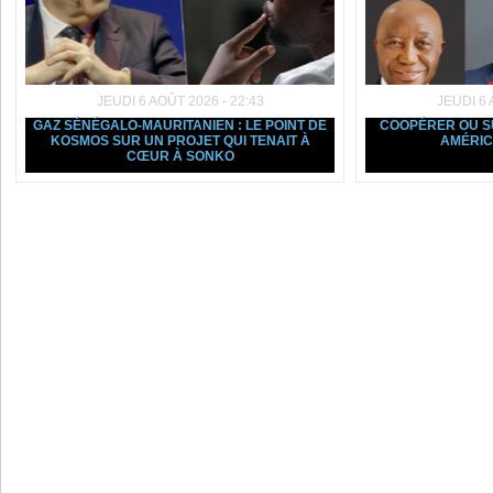
JEUDI 6 AOÛT 2026 - 22:43
JEUDI 6 
GAZ SÉNÉGALO-MAURITANIEN : LE POINT DE
COOPÉRER OU SU
KOSMOS SUR UN PROJET QUI TENAIT À
AMÉRIC
CŒUR À SONKO