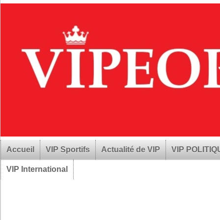
Accueil
VIP Sportifs
Actualité de VIP
VIP POLITI
VIP International