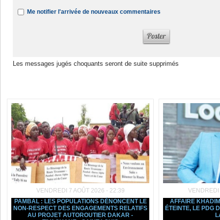
Me notifier l'arrivée de nouveaux commentaires
Les messages jugés choquants seront de suite supprimés
Dans la même rubrique :
VENDREDI 7 AOÛT 2026 - 22:39
VENDREDI 7
PAMBAL : LES POPULATIONS DÉNONCENT LE
AFFAIRE KHADIM
NON-RESPECT DES ENGAGEMENTS RELATIFS
ÉTEINTE, LE PDG
AU PROJET AUTOROUTIER DAKAR -
L