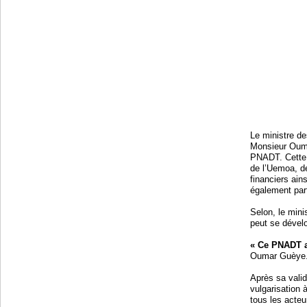
Le ministre de
Monsieur Ouma
PNADT. Cette r
de l’Uemoa, de
financiers ain
également part
Selon, le min
peut se dévelo
« Ce PNADT a 
Oumar Guèye
Après sa vali
vulgarisation 
tous les acteu