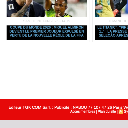
SAMEDI 20 JUIN 2026 - 14:19
DIMANCHE 1
COUPE DU MONDE 2026 : MIGUEL ALMIRÓN
LE TITANIC", "PIR
DEVIENT LE PREMIER JOUEUR EXPULSÉ EN
1.." : LA PRESS
VERTU DE LA NOUVELLE RÈGLE DE LA FIFA
SELEÇÃO APRÈS
Editeur TGK COM Sarl. : Publicité : NABOU 77 107 47 26 Paris
Accès membres
|
Plan du site
|
Sy