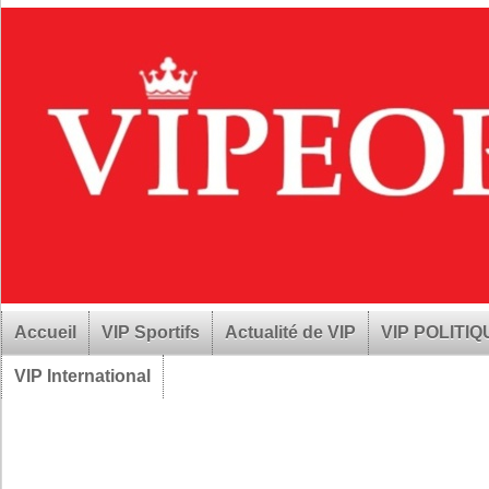
Accueil
VIP Sportifs
Actualité de VIP
VIP POLITI
VIP International