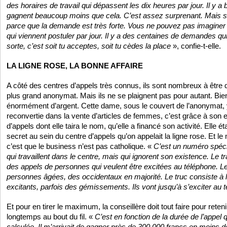
des horaires de travail qui dépassent les dix heures par jour. Il y
gagnent beaucoup moins que cela. C’est assez surprenant. Mais si
parce que la demande est très forte. Vous ne pouvez pas imagine
qui viennent postuler par jour. Il y a des centaines de demandes qu
sorte, c’est soit tu acceptes, soit tu cèdes la place
», confie-t-elle.
LA LIGNE ROSE, LA BONNE AFFAIRE
A côté des centres d’appels très connus, ils sont nombreux à être d
plus grand anonymat. Mais ils ne se plaignent pas pour autant. Bien 
énormément d’argent. Cette dame, sous le couvert de l’anonymat, y 
reconvertie dans la vente d’articles de femmes, c’est grâce à son
d’appels dont elle taira le nom, qu’elle a financé son activité. Elle é
secret au sein du centre d’appels qu’on appelait la ligne rose. Et le
c’est que le business n’est pas catholique. «
C’est un numéro spéci
qui travaillent dans le centre, mais qui ignorent son existence. Le tr
des appels de personnes qui veulent être excitées au téléphone. L
personnes âgées, des occidentaux en majorité. Le truc consiste à 
excitants, parfois des gémissements. Ils vont jusqu’à s’exciter au 
Et pour en tirer le maximum, la conseillère doit tout faire pour reteni
longtemps au bout du fil. «
C’est en fonction de la durée de l’appel
calculée. Il m’arrivait de gagner près de 300 000 francs en moins 