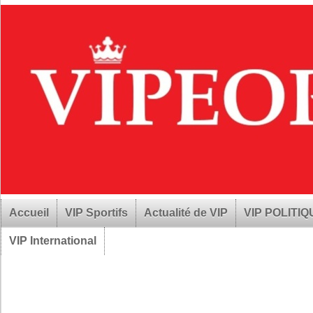
Accueil
VIP Sportifs
Actualité de VIP
VIP POLITI
VIP International