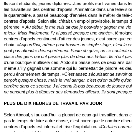
Ils sont étudiants, jeunes diplômés…Les profils sont variés dans l
les travailleurs des centres d’appels. Animatrice dans une télévisio
la quarantaine, a passé beaucoup d’années dans le métier de télé-
centres d’appels. Selon elle, c’était un emploi provisoire, le temps d
pérenne. «
Au début, je me suis dit que je pouvais y gagner ma vie
mieux. Mais finalement, j’y ai passé presque une année
», témoigne-
centres d’appels continuent d’attirer des jeunes, c’est parce que ce
choix. «
Aujourd’hui, même pour trouver un simple stage, c’est la cr
peut pas attendre désespérément. Faute de grive, on se contente de
place des gens qui ont passé plus de deux ans là-bas. Ils n’ont pas
d’une boutique multiservices, Abdoul a passé près de deux ans da
même s’il y gagnait une somme qui lui permettait de joindre les deu
perdu énormément de temps. «
C’est assez sécurisant de savoir qu
perçoit quelque chose, mais le vrai danger, c’est qu’on oublie qu’on
carrière dans ce secteur. J’ai connu là-bas beaucoup de jeunes qui
ne pensent plus à déposer des demandes ailleurs. Ils sont presque
PLUS DE DIX HEURES DE TRAVAIL PAR JOUR
Selon Abdoul, si aujourd’hui la plupart de ceux qui travaillent dans 
pas le temps de faire autre chose, c’est parce que le nombre d’heur
centres d’appels est infernal et frise l’exploitation. «
Certains comme