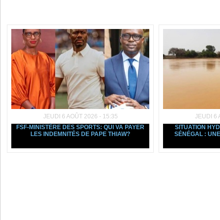
Dans la même rubrique :
JEUDI 6 AOÛT 2026 - 15:35
JEUDI 6 
FSF-MINISTÈRE DES SPORTS: QUI VA PAYER
SITUATION HY
LES INDEMNITÉS DE PAPE THIAW?
SÉNÉGAL : UNE