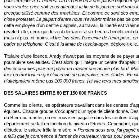
pour terminer à 17 heures. On n’a droit qu’à une pause déjeuner q
vous voulez prier, soit vous attendez la fin de la journée soit vous l
presque utilisé comme des machines. Et comme ce sont des emplo
n’ose protester. La plupart d’entre nous n’avaient même pas de con
cette employée d’un centre d’appels, au travail, la liberté est vraimen
révèle-t-elle, ceux qui doivent démarrer à six heures bénéficient 
mais ni plus, ni moins. «
Une fois dans l’enceinte de l’entreprise, on
parler au téléphone. C’est à la limite de l’esclavage
», déplore-t-elle.
Titulaire d’une licence, Amdy n’avait pas les moyens de se payer u
poursuivre ses études. C’est alors qu’il intègre un centre d’appels.
des économies pour me payer un master une année plus tard. Mais 
tuer en moi tout ce qui était envie de poursuivre mes études. En pl
n’atteignaient même pas 100 000 francs, j’ai vite revu mes ambiti
DES SALAIRES ENTRE 80 ET 150 000 FRANCS
Comme les clients, les opérateurs travaillant dans les centres d’ap
équipes. Chaque groupe s’occupant d’un type de client donné. Des
du Bfem au master, on en trouve en pagaille dans les centres d’app
département se fait en fonction du niveau d’études. Cependant, quel
d’études, le salaire frôle la misère. «
Pendant deux ans, j’ai gagné m
a fallu que je commence à former de nouveaux venus pour percevo