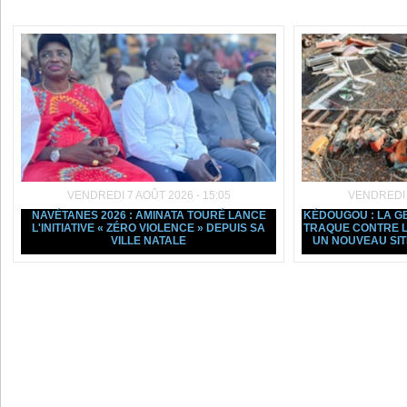
Dans la même rubrique :
VENDREDI 7 AOÛT 2026 - 15:05
VENDREDI 7
NAVÉTANES 2026 : AMINATA TOURÉ LANCE
KÉDOUGOU : LA G
L'INITIATIVE « ZÉRO VIOLENCE » DEPUIS SA
TRAQUE CONTRE L
VILLE NATALE
UN NOUVEAU SI