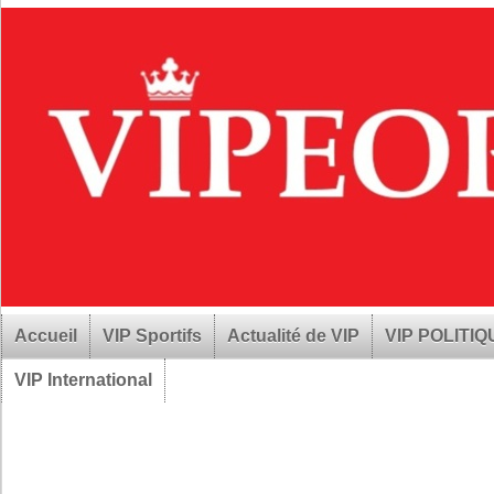
Accueil
VIP Sportifs
Actualité de VIP
VIP POLITI
VIP International