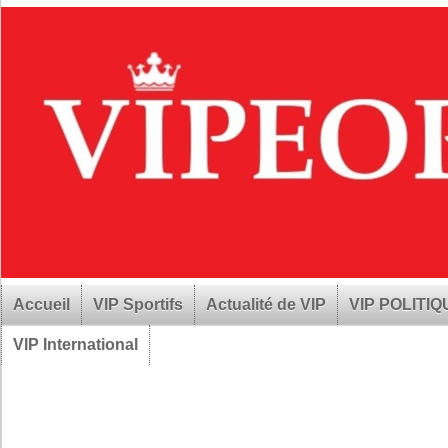
Accueil
VIP Sportifs
Actualité de VIP
VIP POLITI
VIP International