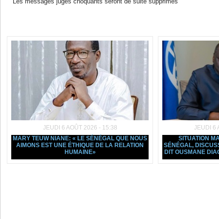
Les messages jugés choquants seront de suite supprimés
Dans la même rubrique :
JEUDI 6 AOÛT 2026 - 15:38
JEUDI 6 
MARY TEUW NIANE: « LE SÉNÉGAL QUE NOUS
SITUATION 
AIMONS EST UNE ÉTHIQUE DE LA RELATION
SÉNÉGAL, DISCUSSI
HUMAINE»
DIT OUSMANE DIA