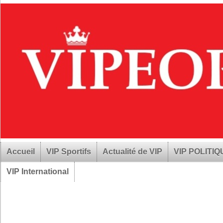
Accueil
VIP Sportifs
Actualité de VIP
VIP POLITI
VIP International