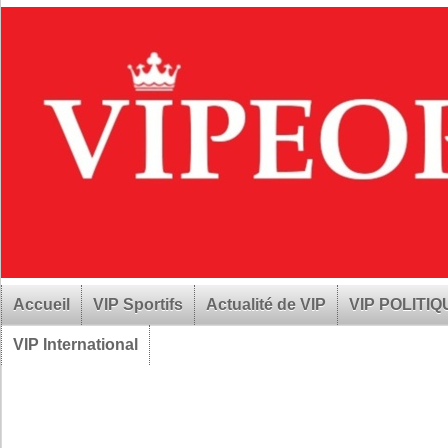
Accueil
VIP Sportifs
Actualité de VIP
VIP POLITI
VIP International