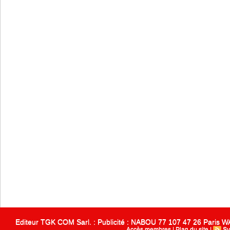
Editeur TGK COM Sarl. : Publicité : NABOU 77 107 47 26 Paris
Accès membres
|
Plan du site
|
Sy