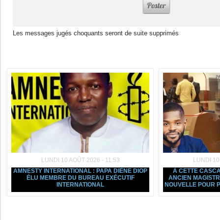
Les messages jugés choquants seront de suite supprimés
Dans la même rubrique :
LUNDI 10 AOÛT 2026 - 11:53
LUNDI 10
AMNESTY INTERNATIONAL : PAPA DIÈNE DIOP
À CETTE CASCAD
ÉLU MEMBRE DU BUREAU EXÉCUTIF
ANCIEN MAGIST
INTERNATIONAL
NOUVELLE POUR P