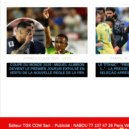
SAMEDI 20 JUIN 2026 - 14:19
DIMANCHE 1
COUPE DU MONDE 2026 : MIGUEL ALMIRÓN
LE TITANIC", "PIR
DEVIENT LE PREMIER JOUEUR EXPULSÉ EN
1.." : LA PRESS
VERTU DE LA NOUVELLE RÈGLE DE LA FIFA
SELEÇÃO APRÈS
Editeur TGK COM Sarl. : Publicité : NABOU 77 107 47 26 Paris