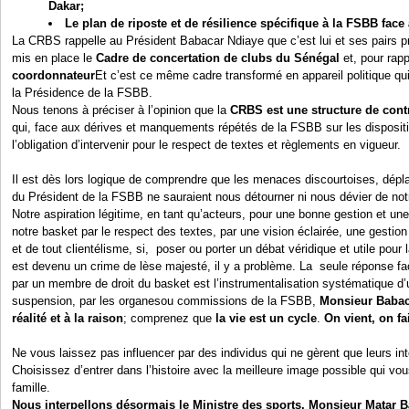
Dakar;
Le plan de riposte et de résilience spécifique à la FSBB face
La CRBS rappelle au Président Babacar Ndiaye que c’est lui et ses pairs p
mis en place le
Cadre de concertation de clubs du Sénégal
et, pour rap
coordonnateur
Et c’est ce même cadre transformé en appareil politique qui
la Présidence de la FSBB.
Nous tenons à préciser à l’opinion que la
CRBS est une structure de contri
qui, face aux dérives et manquements répétés de la FSBB sur les dispositi
l’obligation d’intervenir pour le respect de textes et règlements en vigueur.
Il est dès lors logique de comprendre que les menaces discourtoises, dépl
du Président de la FSBB ne sauraient nous détourner ni nous dévier de notre
Notre aspiration légitime, en tant qu’acteurs, pour une bonne gestion et u
notre basket par le respect des textes, par une vision éclairée, une gesti
et de tout clientélisme, si, poser ou porter un débat véridique et utile po
est devenu un crime de lèse majesté, il y a problème. La seule réponse fa
par un membre de droit du basket est l’instrumentalisation systématique d’
suspension, par les organesou commissions de la FSBB,
Monsieur Babac
réalité et à la raison
; comprenez que
la vie est un cycle
.
On vient, on fa
Ne vous laissez pas influencer par des individus qui ne gèrent que leurs in
Choisissez d’entrer dans l’histoire avec la meilleure image possible qui vo
famille.
Nous interpellons désormais le Ministre des sports, Monsieur Matar B