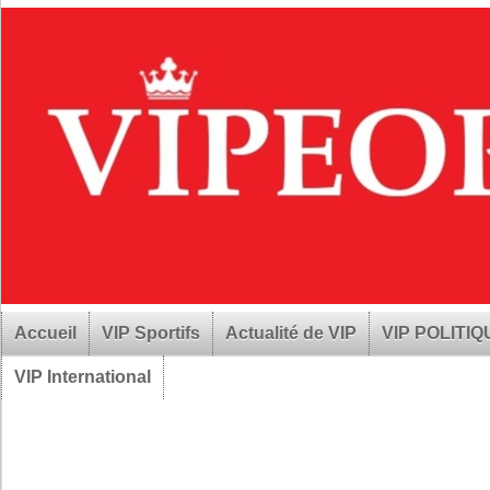
Accueil
VIP Sportifs
Actualité de VIP
VIP POLITI
VIP International