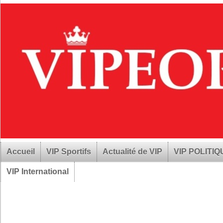
Accueil
VIP Sportifs
Actualité de VIP
VIP POLITI
VIP International