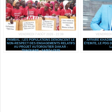
VENDREDI 7 AOÛT 2026 - 22:39
VENDREDI 7
PAMBAL : LES POPULATIONS DÉNONCENT LE
AFFAIRE KHADIM
NON-RESPECT DES ENGAGEMENTS RELATIFS
ÉTEINTE, LE PDG
AU PROJET AUTOROUTIER DAKAR -
L
TIVAOUANE - SAINT-LOUIS