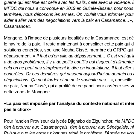
guerre qui est finie est celle avec les fusils, celle avec la violence. Et
MFDC qui nous a convoqué en 2019 en Guinée-Bissau, pour nous d
terminée, nous déposons les armes. On voulait vous informer pou
aider à aller vers des négociations vers la paix en Casamance…
»,
Casamance».
Mongone, à l’image de plusieurs localités de la Casamance, est
le navire de la paix. Il reste maintenant à consolider cette paix qui
solutions concrètes, souligne Nouha Cissé, membre du GRPC qui est
dépassement. «
Il faut qu’on aille au dépassement… C’est vrai qu’i
a de gros problèmes, il y a de petits conflits qui risquent d’alimente
cela on ne peut pas simplement le dire en incantationz. Il faut aller
concrètes. Or ces dernières qui passent aujourd’hui ou demain ou
négociations. Ça peut tarder et on ne le souhaite pas…
», conseille
de paix, Nouha Cissé, qui a profité de ce panel pour asséner ses v
cette zone de Mongone.
«La paix est imposée par l’analyse du contexte national et inte
pas le choix»
Pour l’ancien Proviseur du lycée Djignabo de Ziguinchor, «
le MFDC 
rien à prouver aux Casamançais, rien à prouver aux Sénégalais, n
Puisque que les armes n’ont pas réglé le problème, l’Armée ne vo