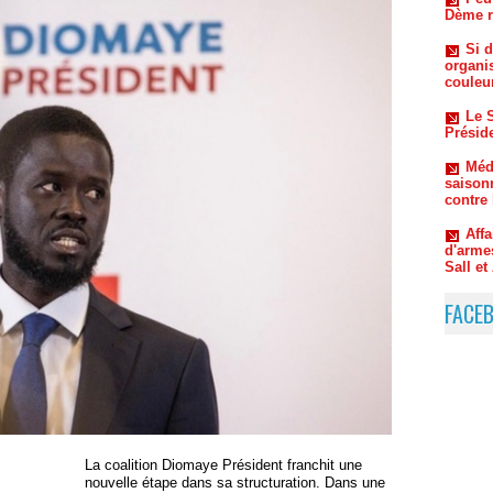
organi
couleu
Le S
Préside
Méde
saison
contre
Aff
d'arme
Sall e
Oum
l’ombr
Macky 
FACE
La coalition Diomaye Président franchit une
nouvelle étape dans sa structuration. Dans une