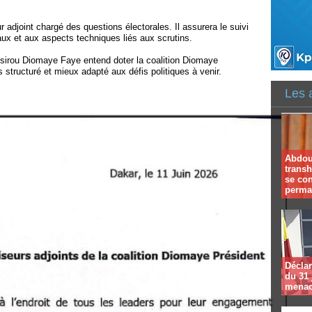
djoint chargé des questions électorales. Il assurera le suivi
aux et aux aspects techniques liés aux scrutins.
ssirou Diomaye Faye entend doter la coalition Diomaye
s structuré et mieux adapté aux défis politiques à venir.
Les 
Abdoul
trans
se co
perma
Déclar
du 31 
menac