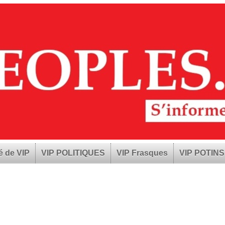
é de VIP
VIP POLITIQUES
VIP Frasques
VIP POTINS