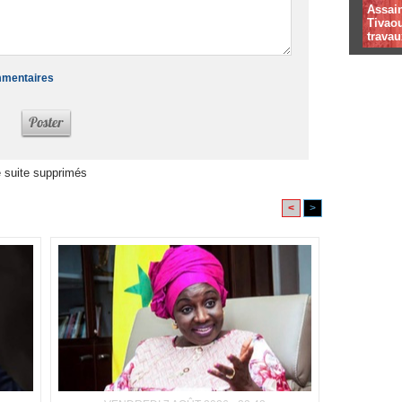
Assai
Tivaou
travau
ommentaires
 suite supprimés
<
>