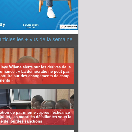
articles les + vus de la semaine
aye Wilane alerte sur les dérives de la
humance : « La démocratie ne peut pas
nstruire sur des changements de camp
nents »
ation de patrimoine : après l’échéance
juillet, les autorités défaillantes sous la
e de lourdes sanctions