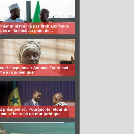
mier ministre n'a pas droit aux fonds
ques » : la mise au point de...
sur le septennat : Aminata Touré met
rme à la polémique
 présidentiel : Pourquoi le retour du
nat se heurte à un mur juridique