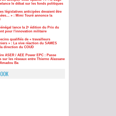
sées… » : Mimi Touré annonce la
r
énégal lance la 2ᵉ édition du Prix du
nt pour l'innovation militaire
cins qualifiés de « travailleurs
niers » : La vive réaction du SAMES
 la direction du COUD
aire ASER / AEE Power EPC : Passe
s sur les réseaux entre Thierno Alassane
t Amadou Ba
ar Demba Bâ : cinq choses à savoir sur
e des Présidents Abdoulaye Wade et
Sall
BOOK