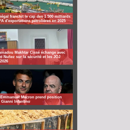
égal franchit le cap des 1 500 milliards
A d'exportations pétrolières en 2025
madou Makhtar Cissé échange avec
t Nuñez sur la sécurité et les JOJ
 2026
: Emmanuel Macron prend position
 Gianni Infantino