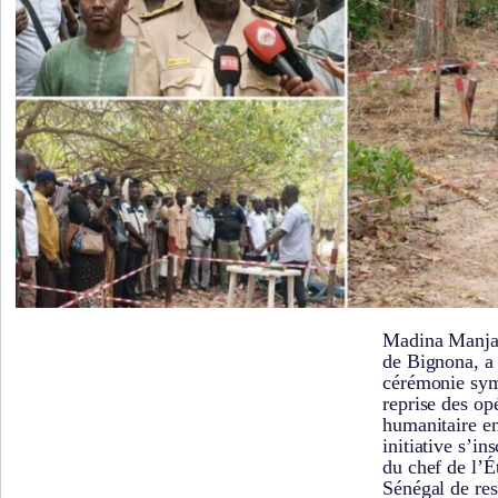
Madina Manjac
de Bignona, a 
cérémonie sym
reprise des op
humanitaire e
initiative s’in
du chef de l’É
Sénégal de res