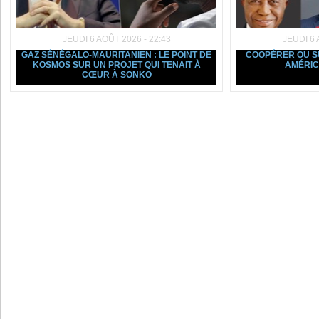
JEUDI 6 AOÛT 2026 - 22:43
JEUDI 6 
GAZ SÉNÉGALO-MAURITANIEN : LE POINT DE
COOPÉRER OU SU
KOSMOS SUR UN PROJET QUI TENAIT À
AMÉRIC
CŒUR À SONKO