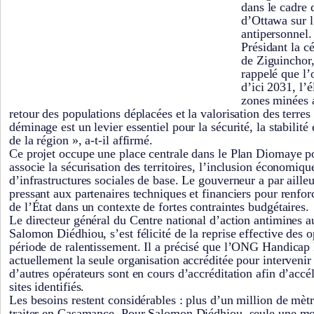
dans le cadre 
d’Ottawa sur l
antipersonnel.
Présidant la c
de Ziguinchor,
rappelé que l’o
d’ici 2031, l’é
zones minées a
retour des populations déplacées et la valorisation des terres
déminage est un levier essentiel pour la sécurité, la stabilit
de la région », a-t-il affirmé.
Ce projet occupe une place centrale dans le Plan Diomaye p
associe la sécurisation des territoires, l’inclusion économiqu
d’infrastructures sociales de base. Le gouverneur a par aille
pressant aux partenaires techniques et financiers pour renf
de l’État dans un contexte de fortes contraintes budgétaires.
Le directeur général du Centre national d’action antimine
Salomon Diédhiou, s’est félicité de la reprise effective des 
période de ralentissement. Il a précisé que l’ONG Handicap I
actuellement la seule organisation accréditée pour intervenir 
d’autres opérateurs sont en cours d’accréditation afin d’accél
sites identifiés.
Les besoins restent considérables : plus d’un million de mèt
traiter en Casamance. Pour Salomon Diédhiou, seule une mob