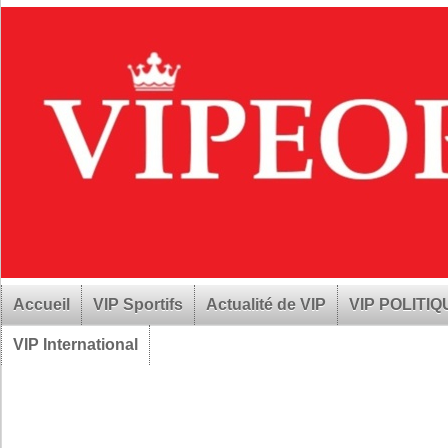
Accueil
VIP Sportifs
Actualité de VIP
VIP POLITI
VIP International