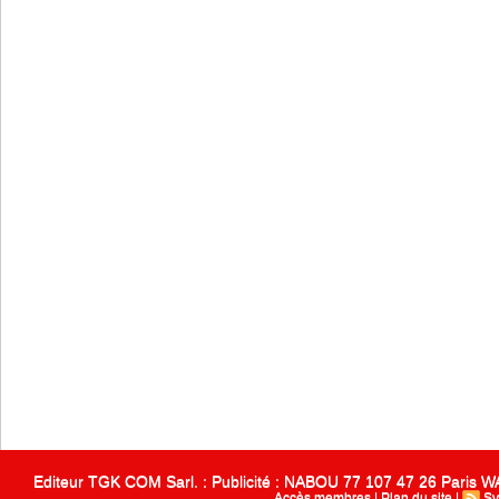
Editeur TGK COM Sarl. : Publicité : NABOU 77 107 47 26 Paris
Accès membres
|
Plan du site
|
Sy