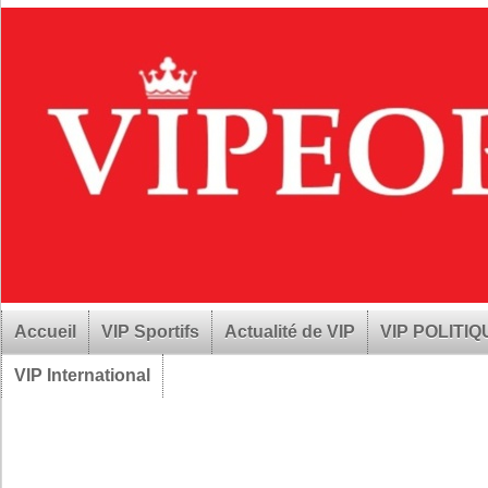
Accueil
VIP Sportifs
Actualité de VIP
VIP POLITI
VIP International