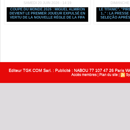
SAMEDI 20 JUIN 2026 - 14:19
DIMANCHE 1
COUPE DU MONDE 2026 : MIGUEL ALMIRÓN
LE TITANIC", "PIR
DEVIENT LE PREMIER JOUEUR EXPULSÉ EN
1.." : LA PRESS
VERTU DE LA NOUVELLE RÈGLE DE LA FIFA
SELEÇÃO APRÈS
Editeur TGK COM Sarl. : Publicité : NABOU 77 107 47 26 Paris
Accès membres
|
Plan du site
|
Sy