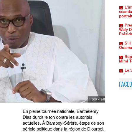
Pre
Waly Di
Présid
S’i
Ousman
Rup
Mimi T
Le 
enferm
Déthié 
FACE
En pleine tournée nationale, Barthélémy
Dias durcit le ton contre les autorités
actuelles. À Bambey-Sérère, étape de son
périple politique dans la région de Diourbel,