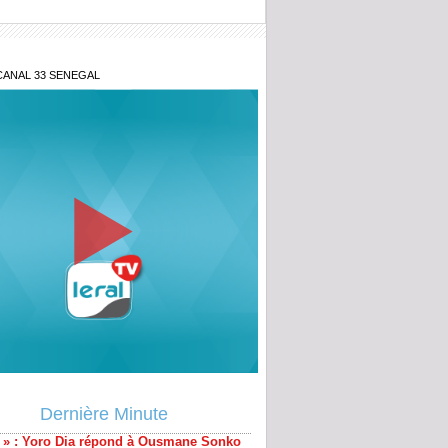
CANAL 33 SENEGAL
 vies sacrifiées pour une imposture
 » : Yoro Dia répond à Ousmane Sonko
Dernière Minute
posteur », « le messie », « les
les » : Mary Teuw Niane dresse le
t décapant d'un leader politique