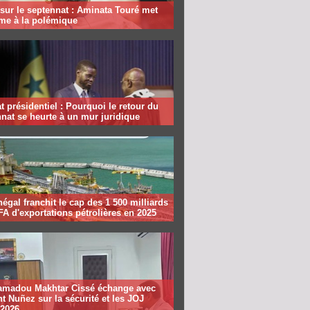
sur le septennat : Aminata Touré met
rme à la polémique
 présidentiel : Pourquoi le retour du
nat se heurte à un mur juridique
égal franchit le cap des 1 500 milliards
A d'exportations pétrolières en 2025
madou Makhtar Cissé échange avec
t Nuñez sur la sécurité et les JOJ
 2026