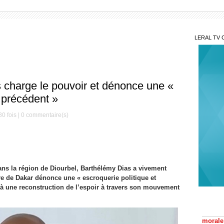
LERAL TV 
charge le pouvoir et dénonce une «
 précédent »
0 fois |
0
commentaire(s)
ans la région de Diourbel, Barthélémy Dias a vivement
re de Dakar dénonce une « escroquerie politique et
Des
e à une reconstruction de l’espoir à travers son mouvement
morale
L'im
scanda
portrai