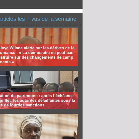
articles les + vus de la semaine
aye Wilane alerte sur les dérives de la
humance : « La démocratie ne peut pas
nstruire sur des changements de camp
nents »
ation de patrimoine : après l’échéance
juillet, les autorités défaillantes sous la
e de lourdes sanctions