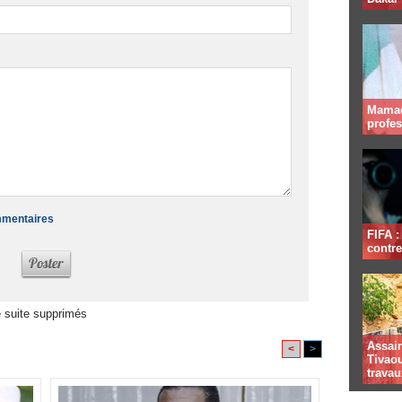
Mamad
profe
ommentaires
FIFA 
contre
 suite supprimés
Assai
<
>
Tivaou
travau