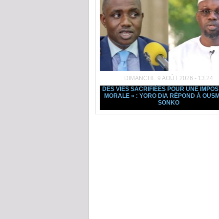
DIMANCHE 9 AOÛT 2026 - 13:24
DES VIES SACRIFIÉES POUR UNE IMPO
MORALE » : YORO DIA RÉPOND À OUS
SONKO