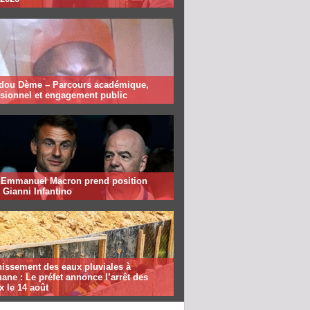
ou Dème – Parcours académique,
ssionnel et engagement public
: Emmanuel Macron prend position
 Gianni Infantino
nissement des eaux pluviales à
ane : Le préfet annonce l’arrêt des
x le 14 août