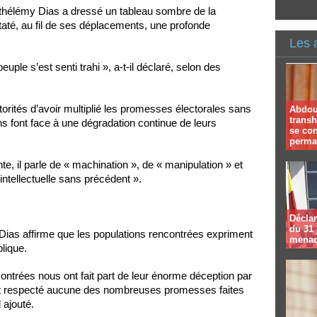
rthélémy Dias a dressé un tableau sombre de la
nstaté, au fil de ses déplacements, une profonde
Les 
euple s’est senti trahi », a-t-il déclaré, selon des
orités d’avoir multiplié les promesses électorales sans
Abdoul
trans
ens font face à une dégradation continue de leurs
se co
perma
te, il parle de « machination », de « manipulation » et
 intellectuelle sans précédent ».
Déclar
du 31 
Dias affirme que les populations rencontrées expriment
menac
lique.
ntrées nous ont fait part de leur énorme déception par
’ont respecté aucune des nombreuses promesses faites
 ajouté.