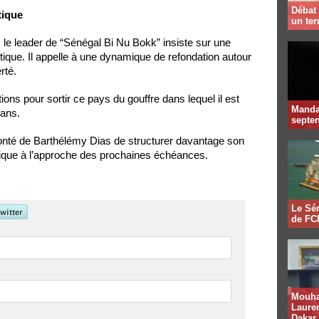
Débat 
tique
un te
r, le leader de “Sénégal Bi Nu Bokk” insiste sur une
itique. Il appelle à une dynamique de refondation autour
rté.
tions pour sortir ce pays du gouffre dans lequel il est
Mandat
sans.
septen
lonté de Barthélémy Dias de structurer davantage son
tique à l’approche des prochaines échéances.
Le Sén
de FCF
Mouha
Lauren
Dakar