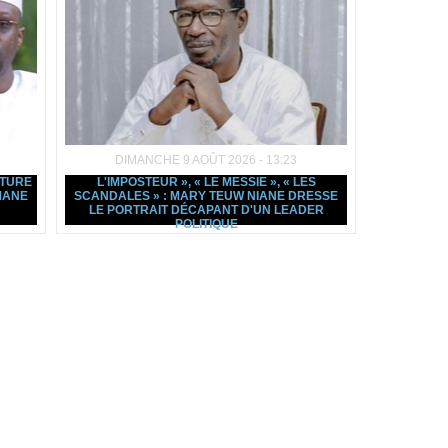
DIMANCHE 9 AOÛT 2026 - 13:23
STURE
L'IMPOSTEUR », « LE MESSIE », « LES
MANE
SCANDALES » : MARY TEUW NIANE DRESSE
LE PORTRAIT DÉCAPANT D'UN LEADER
POLITIQUE