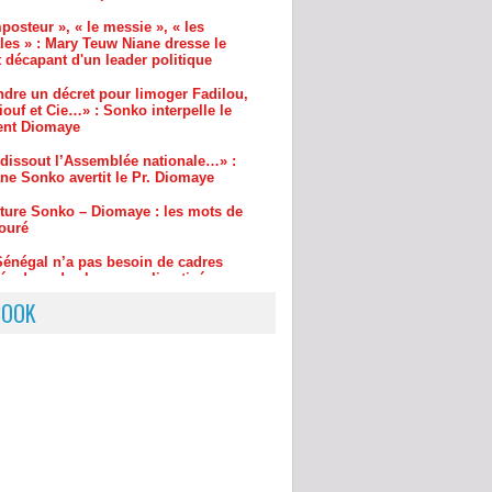
ndre un décret pour limoger Fadilou,
ouf et Cie…» : Sonko interpelle le
ent Diomaye
l dissout l’Assemblée nationale…» :
e Sonko avertit le Pr. Diomaye
ture Sonko – Diomaye : les mots de
ouré
Sénégal n’a pas besoin de cadres
és dans des bureaux climatisés » :
Fall interpelle les nouveaux ingénieurs
BOOK