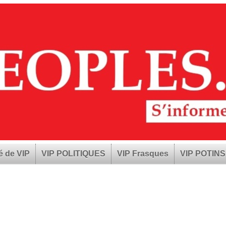
é de VIP
VIP POLITIQUES
VIP Frasques
VIP POTINS