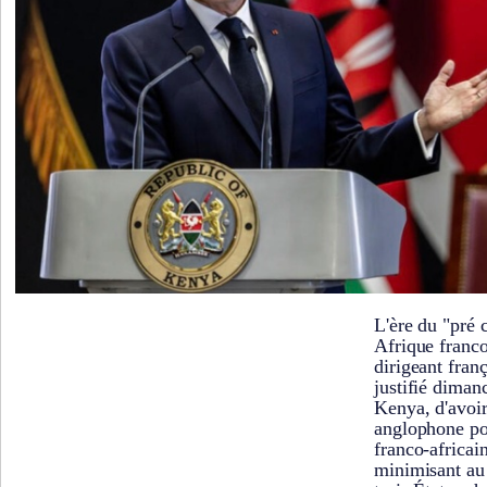
L'ère du "pré 
Afrique franco
dirigeant fra
justifié diman
Kenya, d'avoir
anglophone po
franco-africai
minimisant au