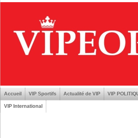
Accueil
VIP Sportifs
Actualité de VIP
VIP POLITI
VIP International