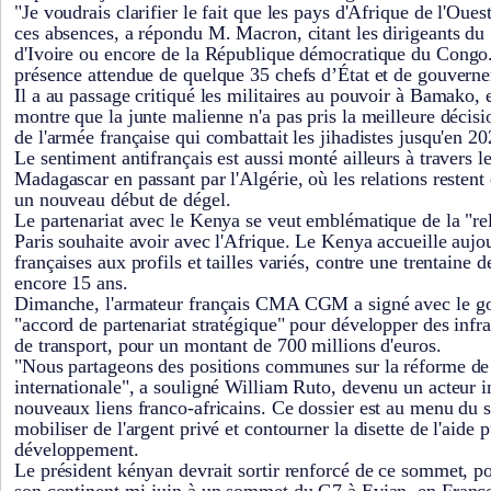
"Je voudrais clarifier le fait que les pays d'Afrique de l'Oue
ces absences, a répondu M. Macron, citant les dirigeants du
d'Ivoire ou encore de la République démocratique du Congo. 
présence attendue de quelque 35 chefs d’État et de gouverne
Il a au passage critiqué les militaires au pouvoir à Bamako, e
montre que la junte malienne n'a pas pris la meilleure décisi
de l'armée française qui combattait les jihadistes jusqu'en 20
Le sentiment antifrançais est aussi monté ailleurs à travers l
Madagascar en passant par l'Algérie, où les relations restent
un nouveau début de dégel.
Le partenariat avec le Kenya se veut emblématique de la "re
Paris souhaite avoir avec l'Afrique. Le Kenya accueille aujo
françaises aux profils et tailles variés, contre une trentaine d
encore 15 ans.
Dimanche, l'armateur français CMA CGM a signé avec le 
"accord de partenariat stratégique" pour développer des infra
de transport, pour un montant de 700 millions d'euros.
"Nous partageons des positions communes sur la réforme de l
internationale", a souligné William Ruto, devenu un acteur 
nouveaux liens franco-africains. Ce dossier est au menu du
mobiliser de l'argent privé et contourner la disette de l'aide 
développement.
Le président kényan devrait sortir renforcé de ce sommet, po