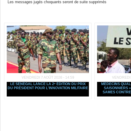
Les messages jugés choquants seront de suite supprimés
Dans la même rubrique :
VENDREDI 7 AOÛT 2026 - 14:59
VENDREDI 7
LE SÉNÉGAL LANCE LA 2ᵉ ÉDITION DU PRIX
MÉDECINS QUALI
DU PRÉSIDENT POUR L'INNOVATION MILITAIRE
SAISONNIERS »
SAMES CONTRE 