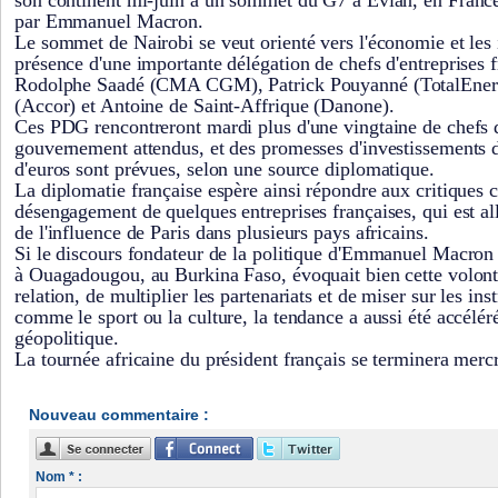
son continent mi-juin à un sommet du G7 à Evian, en France, 
par Emmanuel Macron.
Le sommet de Nairobi se veut orienté vers l'économie et les 
présence d'une importante délégation de chefs d'entreprises f
Rodolphe Saadé (CMA CGM), Patrick Pouyanné (TotalEnerg
(Accor) et Antoine de Saint-Affrique (Danone).
Ces PDG rencontreront mardi plus d'une vingtaine de chefs d
gouvernement attendus, et des promesses d'investissements d
d'euros sont prévues, selon une source diplomatique.
La diplomatie française espère ainsi répondre aux critiques c
désengagement de quelques entreprises françaises, qui est all
de l'influence de Paris dans plusieurs pays africains.
Si le discours fondateur de la politique d'Emmanuel Macron 
à Ouagadougou, au Burkina Faso, évoquait bien cette volonté
relation, de multiplier les partenariats et de miser sur les i
comme le sport ou la culture, la tendance a aussi été accéléré
géopolitique.
La tournée africaine du président français se terminera merc
Nouveau commentaire :
Nom * :