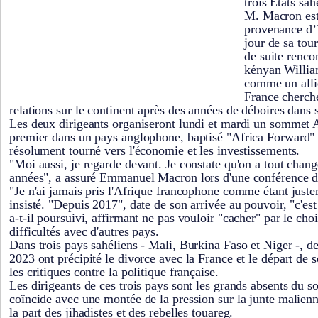
trois États sah
M. Macron est
provenance d’
jour de sa tour
de suite renc
kényan William
comme un allié
France cherche
relations sur le continent après des années de déboires dans 
Les deux dirigeants organiseront lundi et mardi un sommet A
premier dans un pays anglophone, baptisé "Africa Forward" (
résolument tourné vers l'économie et les investissements.
"Moi aussi, je regarde devant. Je constate qu'on a tout chang
années", a assuré Emmanuel Macron lors d'une conférence de
"Je n'ai jamais pris l'Afrique francophone comme étant justem
insisté. "Depuis 2017", date de son arrivée au pouvoir, "c'es
a-t-il poursuivi, affirmant ne pas vouloir "cacher" par le ch
difficultés avec d'autres pays.
Dans trois pays sahéliens - Mali, Burkina Faso et Niger -, d
2023 ont précipité le divorce avec la France et le départ de s
les critiques contre la politique française.
Les dirigeants de ces trois pays sont les grands absents du 
coïncide avec une montée de la pression sur la junte malienne
la part des jihadistes et des rebelles touareg.