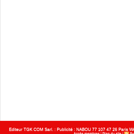
Editeur TGK COM Sarl. : Publicité : NABOU 77 107 47 26 Paris
Accès membres
|
Plan du site
|
Sy