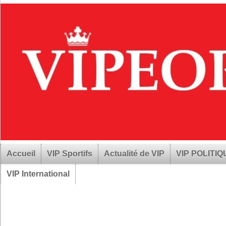
Accueil
VIP Sportifs
Actualité de VIP
VIP POLITI
VIP International