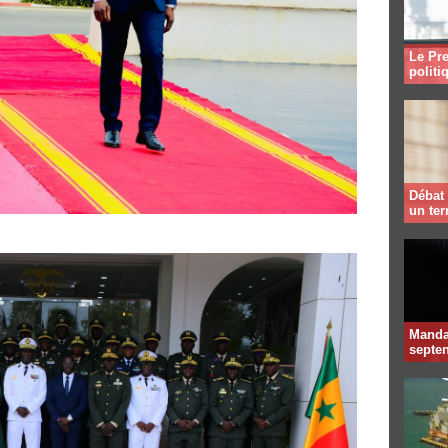
Le Pre
politi
Débat 
un te
Mandat
septen