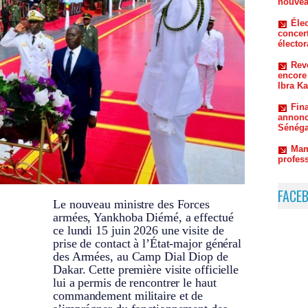
encore
Ibra K
Fin
annonc
Sénéga
Mam
profes
Sus
Le CIAA
Mamado
FACE
Le nouveau ministre des Forces
armées, Yankhoba Diémé, a effectué
ce lundi 15 juin 2026 une visite de
prise de contact à l’État-major général
des Armées, au Camp Dial Diop de
Dakar. Cette première visite officielle
lui a permis de rencontrer le haut
commandement militaire et de