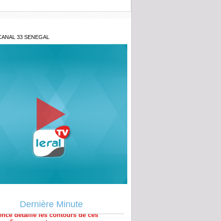
CANAL 33 SENEGAL
milliards de la Banque mondiale : la
nce détaille les contours de ces
ux financements
tions territoriales : le FDR exige une
tation immédiate face à un calendrier
Dernière Minute
ral compromis
nus pétroliers : « Notre pétrole est