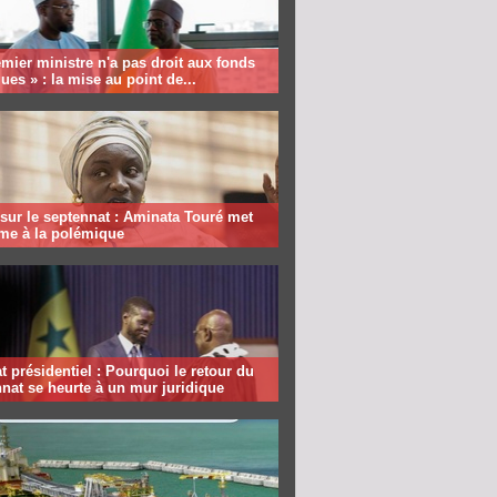
mier ministre n'a pas droit aux fonds
ques » : la mise au point de...
sur le septennat : Aminata Touré met
rme à la polémique
 présidentiel : Pourquoi le retour du
nat se heurte à un mur juridique