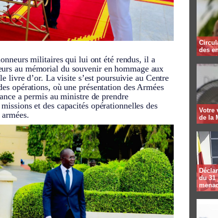
Circul
des en
onneurs militaires qui lui ont été rendus, il a
leurs au mémorial du souvenir en hommage aux
le livre d’or. La visite s’est poursuivie au Centre
 des opérations, où une présentation des Armées
séance a permis au ministre de prendre
 missions et des capacités opérationnelles des
Votre
s armées.
de la 
Déclar
du 31 
menac