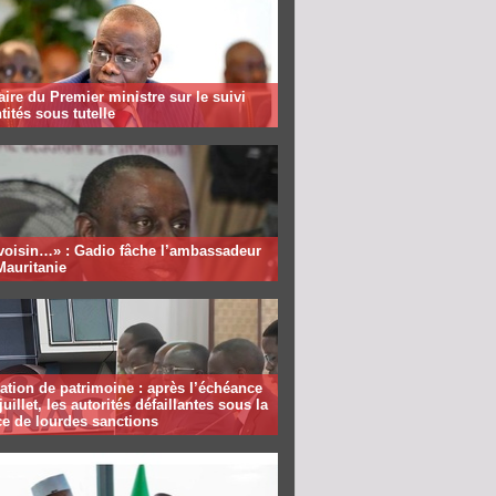
aire du Premier ministre sur le suivi
tités sous tutelle
 voisin…» : Gadio fâche l’ambassadeur
Mauritanie
ation de patrimoine : après l’échéance
juillet, les autorités défaillantes sous la
e de lourdes sanctions