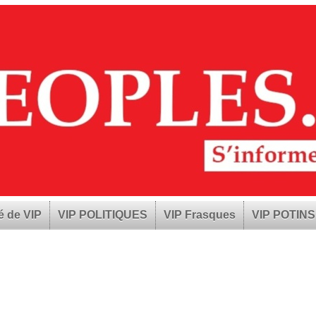
é de VIP
VIP POLITIQUES
VIP Frasques
VIP POTINS