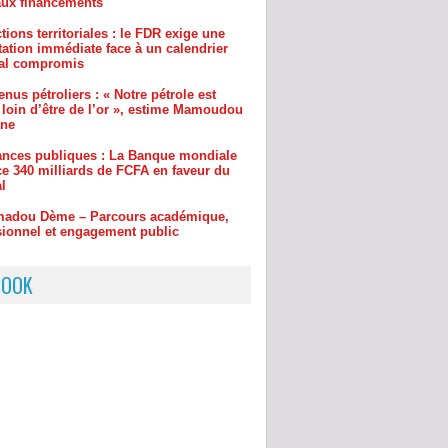
 loin d’être de l’or », estime Mamoudou
ane
ances publiques : La Banque mondiale
e 340 milliards de FCFA en faveur du
l
adou Dème – Parcours académique,
sionnel et engagement public
pension des demandes d’explications :
S salue le « recul » du ministre
u Lamine Dianté
BOOK