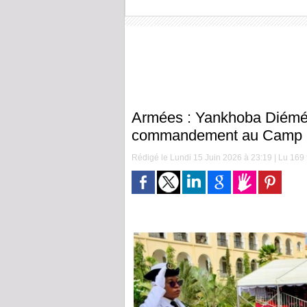
Armées : Yankhoba Diémé 
commandement au Camp D
Rédigé le Lundi 15 Juin 2026 à 23:19 | Lu 169 f