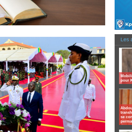
Les 
Mobil
pour 
Abdoul
trans
se co
perma