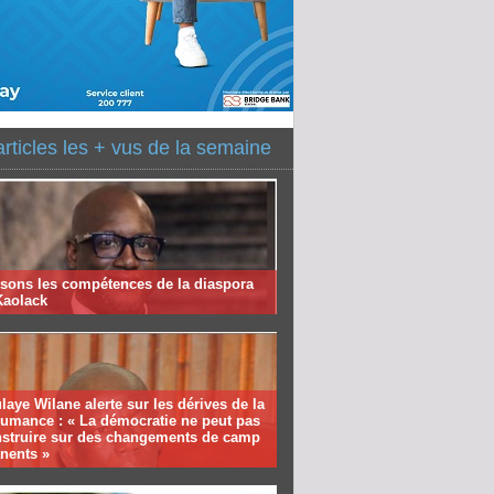
articles les + vus de la semaine
isons les compétences de la diaspora
Kaolack
aye Wilane alerte sur les dérives de la
humance : « La démocratie ne peut pas
nstruire sur des changements de camp
nents »