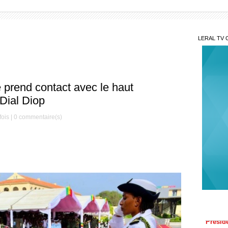
LERAL TV 
prend contact avec le haut
ial Diop
ois |
0
commentaire(s)
340 
Préside
nouvea
Élec
concer
électo
Reve