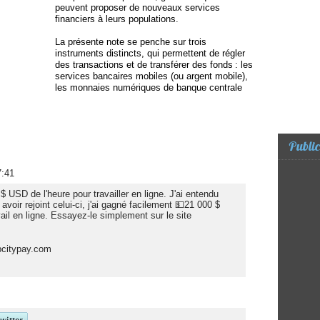
peuvent proposer de nouveaux services
financiers à leurs populations.
La présente note se penche sur trois
instruments distincts, qui permettent de régler
des transactions et de transférer des fonds : les
services bancaires mobiles (ou argent mobile),
les monnaies numériques de banque centrale
Public
7:41
USD de l'heure pour travailler en ligne. J'ai entendu
 avoir rejoint celui-ci, j'ai gagné facilement 💵21 000 $
l en ligne. Essayez-le simplement sur le site
opcitypay.com