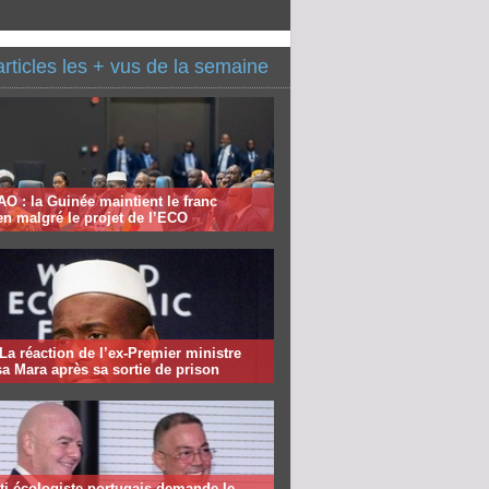
articles les + vus de la semaine
 : la Guinée maintient le franc
n malgré le projet de l’ECO
 La réaction de l’ex-Premier ministre
 Mara après sa sortie de prison
ti écologiste portugais demande le