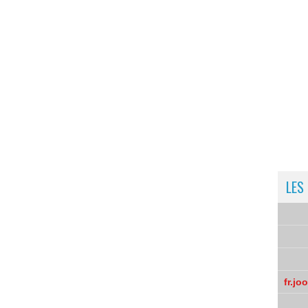
LES
fr.jo