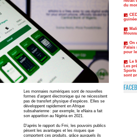
guinée
Mali
Moussa
On d
Palais
pour l
Le 
Les pr
Sports
sont pr
Nig
publiqu
FACE
Les monnaies numériques sont de nouvelles
formes d’argent électronique qui ne nécessitent
pas de transfert physique d’espèces. Elles se
développent rapidement en Afrique
subsaharienne : par exemple, le eNaira a fait
son apparition au Nigéria en 2021.
D’après le rapport du Fmi, les pouvoirs publics
pèsent les avantages et les risques que
comportent ces produits, grâce auxquels ils