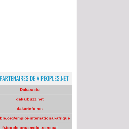
 PARTENAIRES DE VIPEOPLES.NET
Dakaractu
dakarbuzz.net
dakarinfo.net
oble.org/emploi-international-afrique
fr.jooble.org/emploi-senegal