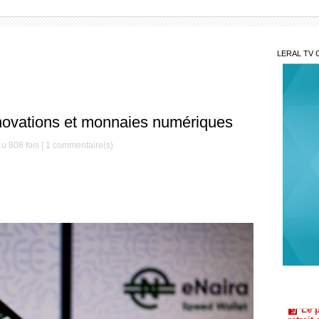
LERAL TV 
novations et monnaies numériques
u 808 fois |
1
commentaire(s)
Le 
retrait
du mon
CED