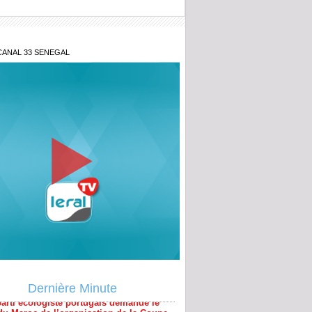
CANAL 33 SENEGAL
parti écologiste portugais demande le
 du Maroc de l’organisation de la Coupe
de 2030
Dernière Minute
EAO : la Guinée maintient le franc