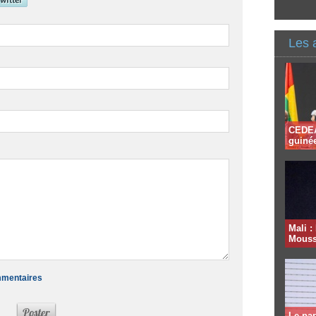
Les 
CEDEAO
guinée
Mali :
Moussa
ommentaires
Le par