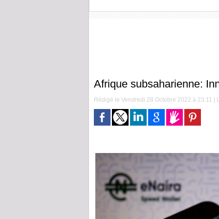
Afrique subsaharienne: In
Rédigé le Vendredi 28 Octobre 2022 à 23:11 | L