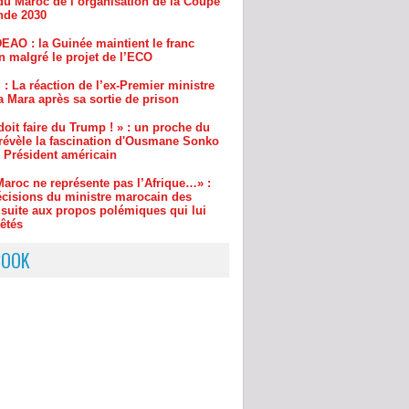
n malgré le projet de l’ECO
 : La réaction de l’ex-Premier ministre
 Mara après sa sortie de prison
oit faire du Trump ! » : un proche du
 révèle la fascination d'Ousmane Sonko
e Président américain
Maroc ne représente pas l’Afrique…» :
écisions du ministre marocain des
 suite aux propos polémiques qui lui
êtés
eria : Le Sénat enquête sur une agence
e fictive financée par l'État
BOOK