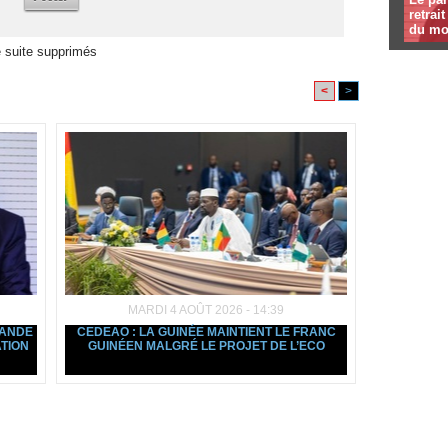
retrai
du mo
 suite supprimés
<
>
MARDI 4 AOÛT 2026 - 14:39
MANDE
CEDEAO : LA GUINÉE MAINTIENT LE FRANC
TION
GUINÉEN MALGRÉ LE PROJET DE L’ECO