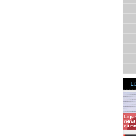
Le
Le par
retrai
du mo