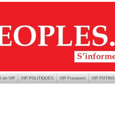
é de VIP
VIP POLITIQUES
VIP Frasques
VIP POTINS