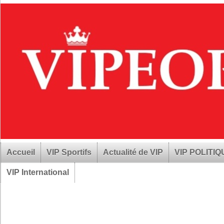
Accueil
VIP Sportifs
Actualité de VIP
VIP POLITI
VIP International