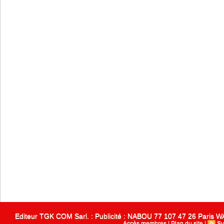
Editeur TGK COM Sarl. : Publicité : NABOU 77 107 47 26 Paris
Accès membres
|
Plan du site
|
Sy