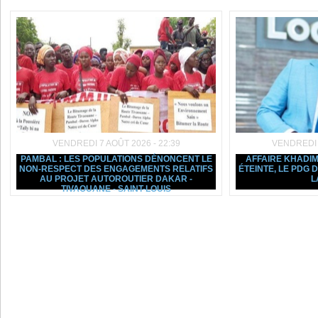
VENDREDI 7 AOÛT 2026 - 22:39
VENDREDI 7
PAMBAL : LES POPULATIONS DÉNONCENT LE
AFFAIRE KHADIM
NON-RESPECT DES ENGAGEMENTS RELATIFS
ÉTEINTE, LE PDG
AU PROJET AUTOROUTIER DAKAR -
L
TIVAOUANE - SAINT-LOUIS