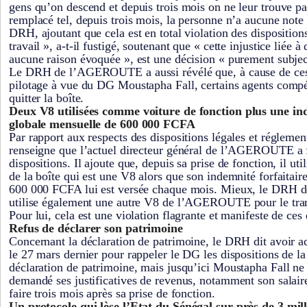
gens qu’on descend et depuis trois mois on ne leur trouve pa
remplacé tel, depuis trois mois, la personne n’a aucune note 
DRH, ajoutant que cela est en total violation des dispositions
travail », a-t-il fustigé, soutenant que « cette injustice liée 
aucune raison évoquée », est une décision « purement subj
Le DRH de l’AGEROUTE a aussi révélé que, à cause de ces
pilotage à vue du DG Moustapha Fall, certains agents com
quitter la boîte.
Deux V8 utilisées comme voiture de fonction plus une ind
globale mensuelle de 600 000 FCFA
Par rapport aux respects des dispositions légales et régleme
renseigne que l’actuel directeur général de l’AGEROUTE a 
dispositions. Il ajoute que, depuis sa prise de fonction, il uti
de la boîte qui est une V8 alors que son indemnité forfaitair
600 000 FCFA lui est versée chaque mois. Mieux, le DRH de
utilise également une autre V8 de l’AGEROUTE pour le trans
Pour lui, cela est une violation flagrante et manifeste de ces 
Refus de déclarer son patrimoine
Concernant la déclaration de patrimoine, le DRH dit avoir
le 27 mars dernier pour rappeler le DG les dispositions de la 
déclaration de patrimoine, mais jusqu’ici Moustapha Fall ne 
demandé ses justificatives de revenus, notamment son salaire,
faire trois mois après sa prise de fonction.
Un protocole qui lèse l’Etat du Sénégal sur près de 3 mill