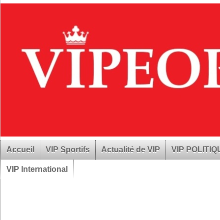
Accueil
VIP Sportifs
Actualité de VIP
VIP POLITI
VIP International