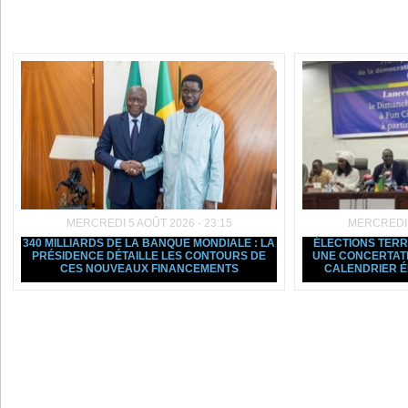
Dans la même rubrique :
MERCREDI 5 AOÛT 2026 - 23:15
MERCREDI 5
340 MILLIARDS DE LA BANQUE MONDIALE : LA
ÉLECTIONS TERRI
PRÉSIDENCE DÉTAILLE LES CONTOURS DE
UNE CONCERTATI
CES NOUVEAUX FINANCEMENTS
CALENDRIER 