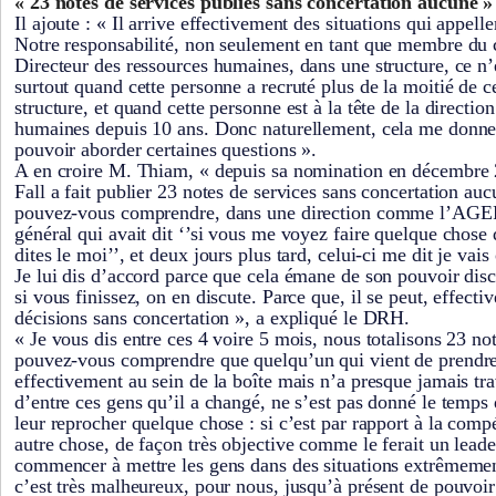
« 23 notes de services publiés sans concertation aucune »
Il ajoute : « Il arrive effectivement des situations qui appelle
Notre responsabilité, non seulement en tant que membre du 
Directeur des ressources humaines, dans une structure, ce n’
surtout quand cette personne a recruté plus de la moitié de c
structure, et quand cette personne est à la tête de la directio
humaines depuis 10 ans. Donc naturellement, cela me donne t
pouvoir aborder certaines questions ».
A en croire M. Thiam, « depuis sa nomination en décembr
Fall a fait publier 23 notes de services sans concertation a
pouvez-vous comprendre, dans une direction comme l’AGE
général qui avait dit ‘’si vous me voyez faire quelque chose 
dites le moi’’, et deux jours plus tard, celui-ci me dit je va
Je lui dis d’accord parce que cela émane de son pouvoir disc
si vous finissez, on en discute. Parce que, il se peut, effect
décisions sans concertation », a expliqué le DRH.
« Je vous dis entre ces 4 voire 5 mois, nous totalisons 23 n
pouvez-vous comprendre que quelqu’un qui vient de prendre s
effectivement au sein de la boîte mais n’a presque jamais tr
d’entre ces gens qu’il a changé, ne s’est pas donné le temps 
leur reprocher quelque chose : si c’est par rapport à la compé
autre chose, de façon très objective comme le ferait un lead
commencer à mettre les gens dans des situations extrêmemen
c’est très malheureux, pour nous, jusqu’à présent de pouvoir