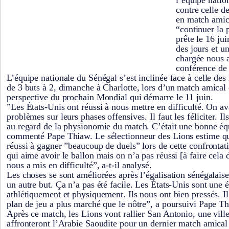
contre celle d
en match amic
“continuer la 
prête le 16 jui
des jours et u
chargée nous at
conférence de 
L’équipe nationale du Sénégal s’est inclinée face à celle des 
de 3 buts à 2, dimanche à Charlotte, lors d’un match amical
perspective du prochain Mondial qui démarre le 11 juin.
”Les États-Unis ont réussi à nous mettre en difficulté. On av
problèmes sur leurs phases offensives. Il faut les féliciter. Il
au regard de la physionomie du match. C’était une bonne éq
commenté Pape Thiaw. Le sélectionneur des Lions estime qu
réussi à gagner ”beaucoup de duels” lors de cette confrontat
qui aime avoir le ballon mais on n’a pas réussi [à faire cela
nous a mis en difficulté”, a-t-il analysé.
Les choses se sont améliorées après l’égalisation sénégalaise
un autre but. Ça n’a pas été facile. Les États-Unis sont une é
athlétiquement et physiquement. Ils nous ont bien pressés. Il
plan de jeu a plus marché que le nôtre”, a poursuivi Pape T
Après ce match, les Lions vont rallier San Antonio, une ville
affronteront l’Arabie Saoudite pour un dernier match amical p