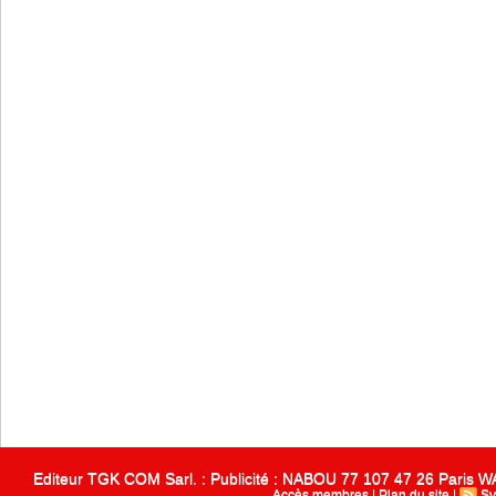
Editeur TGK COM Sarl. : Publicité : NABOU 77 107 47 26 Paris
Accès membres
|
Plan du site
|
Sy