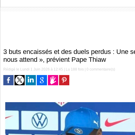
3 buts encaissés et des duels perdus : Une s
nous attend », prévient Pape Thiaw
Rédigé le Lundi 1 Juin 2026 à 12:45 | Lu 188 fois |
0
commentaire(s)