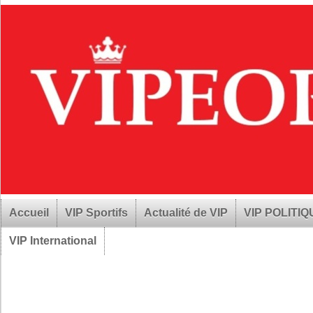
Accueil
VIP Sportifs
Actualité de VIP
VIP POLITI
VIP International