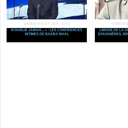
SAMEDI 8 AOÛT 2026 - 11:53
SAMEDI 8
N’OUBLIE JAMAIS... » : LES CONFIDENCES
LIMOGÉ DE LA D
INTIMES DE BAABA MAAL
DOUANIÈRES, ND