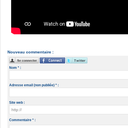
Nouveau commentaire :
Nom * :
Adresse email (non publiée) * :
Site web :
Commentaire * :