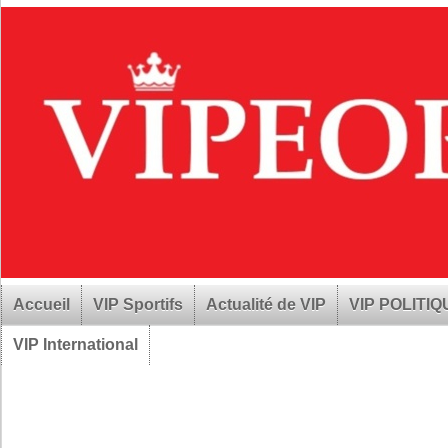
Accueil
VIP Sportifs
Actualité de VIP
VIP POLITI
VIP International