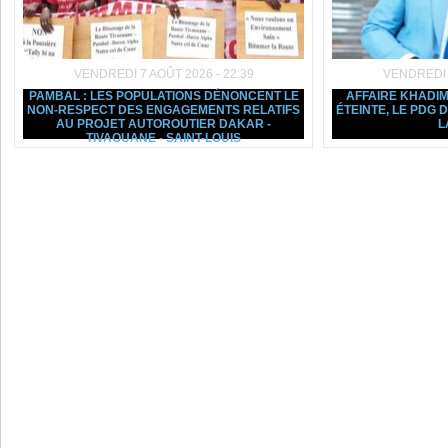
VENDREDI 7 AOÛT 2026 - 22:39
VENDREDI 7
PAMBAL : LES POPULATIONS DÉNONCENT LE
AFFAIRE KHADIM
NON-RESPECT DES ENGAGEMENTS RELATIFS
ÉTEINTE, LE PDG
AU PROJET AUTOROUTIER DAKAR -
L
TIVAOUANE - SAINT-LOUIS