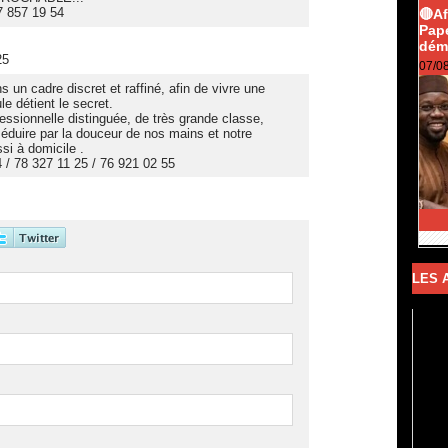
77 857 19 54
🔴A
Pape
dém
25
07/0
n cadre discret et raffiné, afin de vivre une
e détient le secret.
ssionnelle distinguée, de très grande classe,
séduire par la douceur de nos mains et notre
i à domicile .
 / 78 327 11 25 / 76 921 02 55
LES 