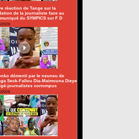
e réaction de Tange sur la
lation de la journaliste face au
muniqué du SYMPICS sur F D
8/2026
onko démenti par le neuneu de
aga Seck-Fallou Dia-Maimouna Dieye
igé-journalistes corrompus
8/2026