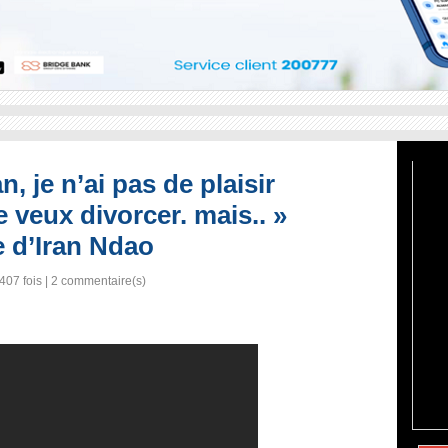
, je n’ai pas de plaisir
 veux divorcer. mais.. »
e d’Iran Ndao
407 fois |
2
commentaire(s)