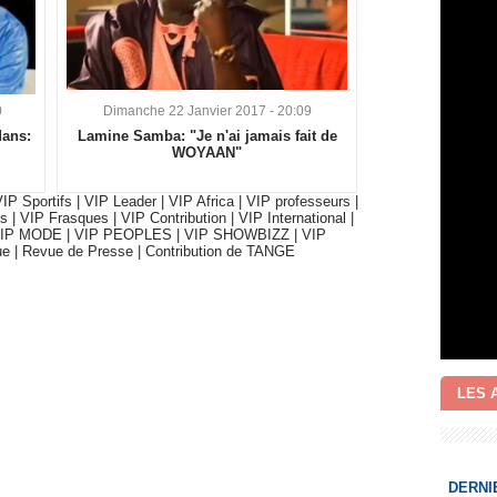
0
Dimanche 22 Janvier 2017 - 20:09
dans:
Lamine Samba: "Je n'ai jamais fait de
WOYAAN"
IP Sportifs
|
VIP Leader
|
VIP Africa
|
VIP professeurs
|
s
|
VIP Frasques
|
VIP Contribution
|
VIP International
|
IP MODE
|
VIP PEOPLES
|
VIP SHOWBIZZ
|
VIP
ue
|
Revue de Presse
|
Contribution de TANGE
LES 
DERNI