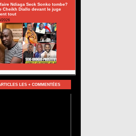
ffaire Ndiaga Seck Sonko tombe?
 Cheikh Diallo devant le juge
ent tout
8/2026
ARTICLES LES + COMMENTÉES