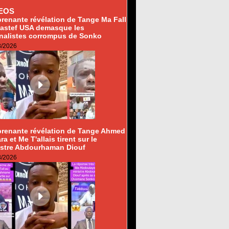
EOS
renante révélation de Tange Ma Fall
pastef USA demasque les
rnalistes corrompus de Sonko
8/2026
prenante révélation de Tange Ahmed
ra et Me T'allais tirent sur le
istre Abdourhaman Diouf
8/2026