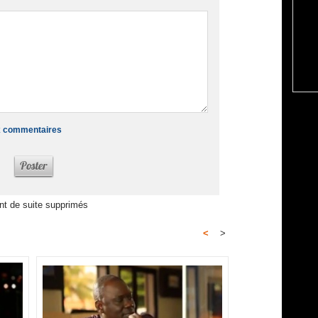
smartadse
ux commentaires
t de suite supprimés
<
>