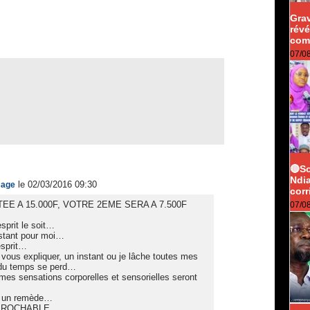
Grav
révé
com
07/0
🔴S
Ndi
le 02/03/2016 09:30
sage
corr
E A 15.000F, VOTRE 2EME SERA A 7.500F
07/0
esprit le soit…
nstant pour moi…
esprit…
vous expliquer, un instant ou je lâche toutes mes
n du temps se perd…
es sensations corporelles et sensorielles seront
t un remède…
ROCHABLE...