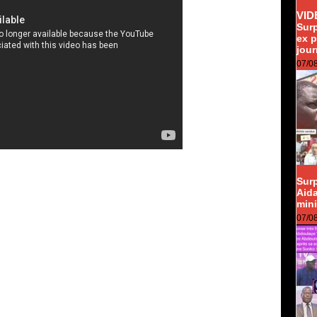
VID
Surp
ex 
jou
07/0
Sur
Aida
min
07/0