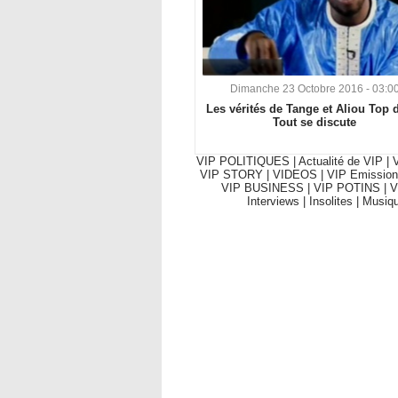
Dimanche 23 Octobre 2016 - 03:0
Les vérités de Tange et Aliou Top 
Tout se discute
VIP POLITIQUES
|
Actualité de VIP
|
V
VIP STORY
|
VIDEOS
|
VIP Emission
VIP BUSINESS
|
VIP POTINS
|
V
Interviews
|
Insolites
|
Musiq