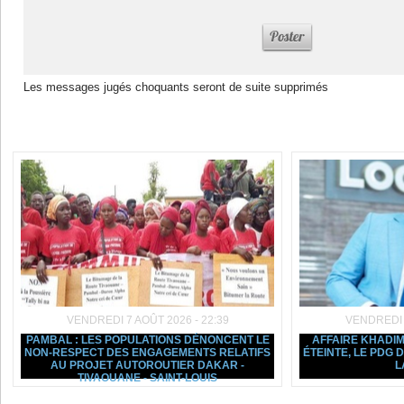
Les messages jugés choquants seront de suite supprimés
Dans la même rubrique :
VENDREDI 7 AOÛT 2026 - 22:39
VENDREDI 7
PAMBAL : LES POPULATIONS DÉNONCENT LE
AFFAIRE KHADIM
NON-RESPECT DES ENGAGEMENTS RELATIFS
ÉTEINTE, LE PDG
AU PROJET AUTOROUTIER DAKAR -
L
TIVAOUANE - SAINT-LOUIS