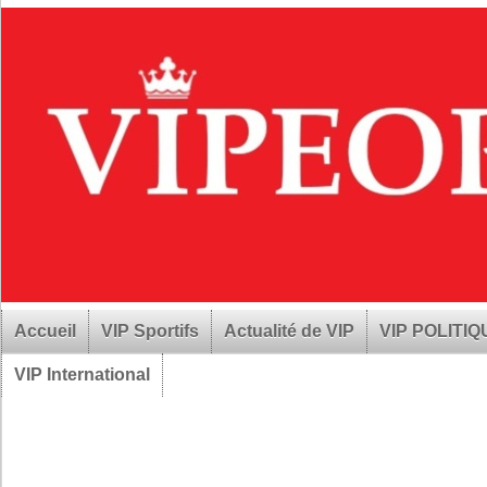
Accueil
VIP Sportifs
Actualité de VIP
VIP POLITI
VIP International