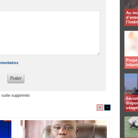
Au mo
d’entr
l’Intér
Projet
ommentaires
Infant
 suite supprimés
Sécuri
dispos
<
>
usager