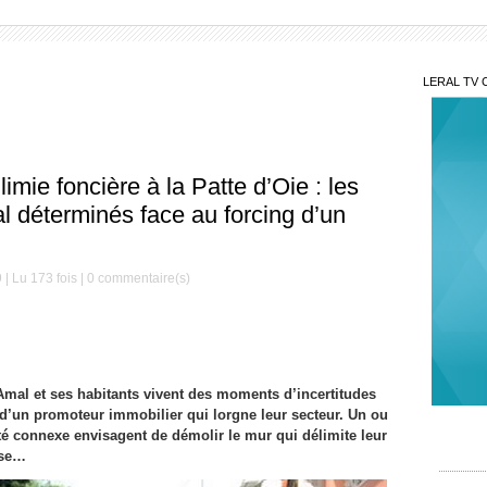
LERAL TV 
ie foncière à la Patte d’Oie : les
al déterminés face au forcing d’un
| Lu 173 fois |
0
commentaire(s)
l Amal et ses habitants vivent des moments d’incertitudes
d’un promoteur immobilier qui lorgne leur secteur. Un ou
N’ou
té connexe envisagent de démolir le mur qui délimite leur
intime
ose…
Lim