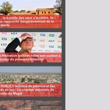
: la montée des eaux s’accélère, le
se rapproche dangereusement de la
’alerte
la fédération galloise retire son soutien à
lection du président Infantino
2026] 6,5 millions de pèlerins et des
rds en jeu : Le chantier méconnu de
nomie du Magal