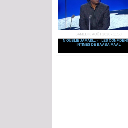
SAMEDI 8 AOÛT 2026 - 11:53
N’OUBLIE JAMAIS... » : LES CONFIDE
INTIMES DE BAABA MAAL