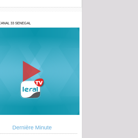
CANAL 33 SENEGAL
blie jamais... » : les confidences
s de Baaba Maal
Dernière Minute
ogé de la Direction des Enquêtes