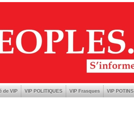
é de VIP
VIP POLITIQUES
VIP Frasques
VIP POTINS