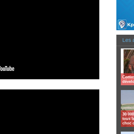
Les 
Comme
dével
30 000
tous l
choc 