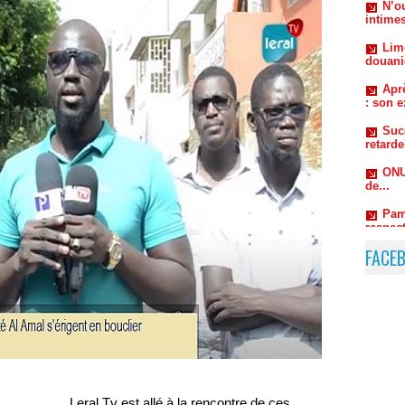
douani
Aprè
: son e
Suc
retard
ONU
de...
Pam
respect
autorou
FACE
Leral Tv est allé à la rencontre de ces