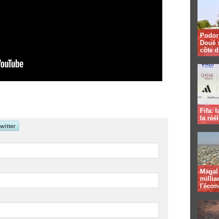
Podor 
Doué 
côte d
Fifa: 
la réé
Magal 
millia
l'éco