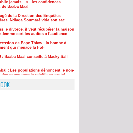
ères, Ndiaga Soumaré vide son sac
s le divorce, il veut récupérer la maison
x-femme sort les audios à l’audience
cession de Pape Thiaw : la bombe à
ement qui menace la FSF
 : Baaba Maal conseille à Macky Sall
bal : Les populations dénoncent le non-
 des engagements relatifs au projet
tier Dakar - Tivaouane - Saint-Louis
BOOK