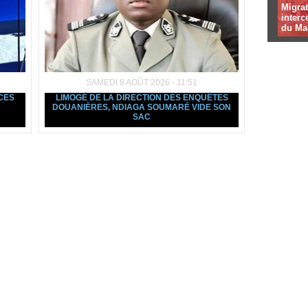
Migrat
interc
du Ma
SAMEDI 8 AOÛT 2026 - 11:51
NCES
LIMOGÉ DE LA DIRECTION DES ENQUÊTES
DOUANIÈRES, NDIAGA SOUMARÉ VIDE SON
SAC