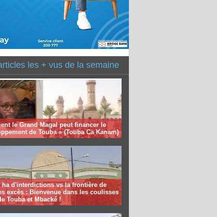
articles les + vus de la semaine
nt le Grand Magal peut financer le
oppement de Touba » (Touba Ca Kanam)
 ha d'interdictions vs la frontière de
es excès : Bienvenue dans les coulisses
de Touba et Mbacké !