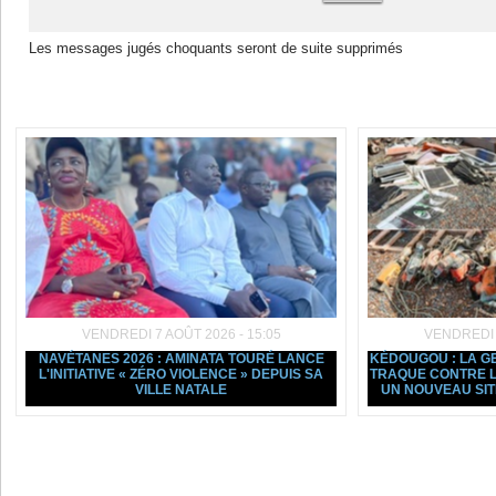
Les messages jugés choquants seront de suite supprimés
Dans la même rubrique :
VENDREDI 7 AOÛT 2026 - 15:05
VENDREDI 7
NAVÉTANES 2026 : AMINATA TOURÉ LANCE
KÉDOUGOU : LA G
L'INITIATIVE « ZÉRO VIOLENCE » DEPUIS SA
TRAQUE CONTRE L
VILLE NATALE
UN NOUVEAU SI