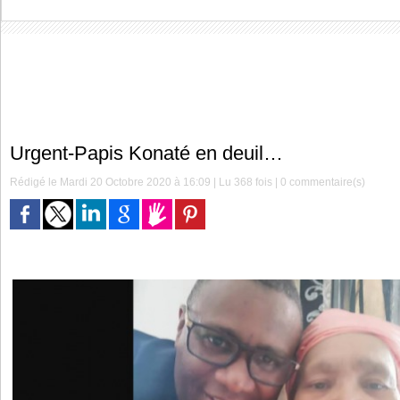
Urgent-Papis Konaté en deuil…
Rédigé le Mardi 20 Octobre 2020 à 16:09 | Lu 368 fois |
0
commentaire(s)