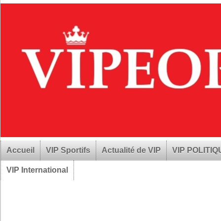
Accueil
VIP Sportifs
Actualité de VIP
VIP POLITI
VIP International