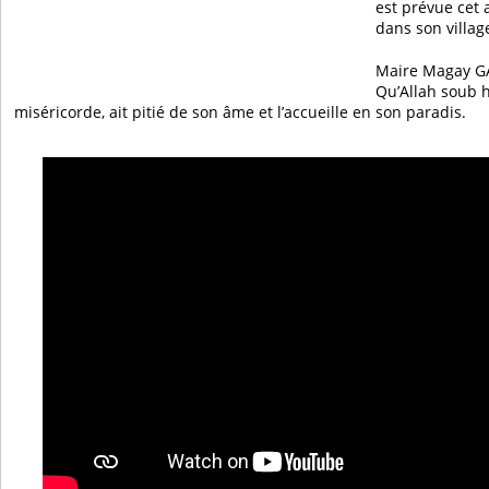
est prévue cet 
dans son villag
Maire Magay GA
Qu’Allah soub h
miséricorde, ait pitié de son âme et l’accueille en son paradis.