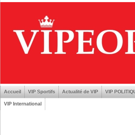
Accueil
VIP Sportifs
Actualité de VIP
VIP POLITI
VIP International