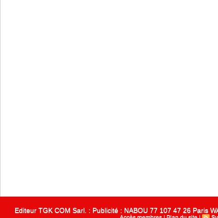
Editeur TGK COM Sarl. : Publicité : NABOU 77 107 47 26 Paris
Accès membres
|
Plan du site
|
Sy