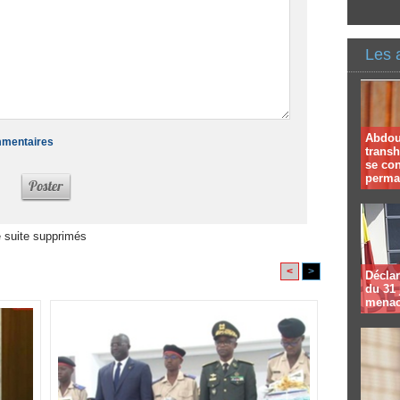
Les 
Abdoul
ommentaires
trans
se co
perma
 suite supprimés
<
>
Déclar
du 31 
menac