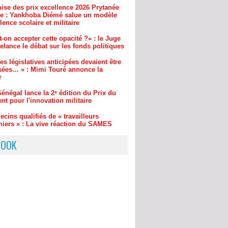
-on accepter cette opacité ?» : le Juge
lance le débat sur les fonds politiques
es législatives anticipées devaient être
sées… » : Mimi Touré annonce la
r
énégal lance la 2ᵉ édition du Prix du
nt pour l'innovation militaire
cins qualifiés de « travailleurs
niers » : La vive réaction du SAMES
 la direction du COUD
BOOK