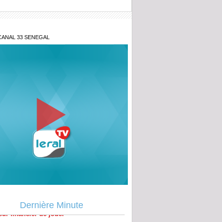
CANAL 33 SENEGAL
aire Farba Ngom : c’est désormais au
ur financier de jouer
ise des prix excellence 2026 Prytanée
Dernière Minute
ire : Yankhoba Diémé salue un modèle
lence scolaire et militaire