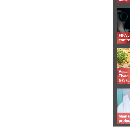
FIFA 
contre
Assai
Tivaou
travau
Mamad
profe