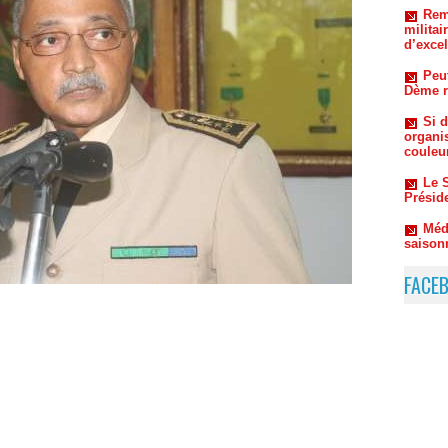
Peut
Dème re
Si d
organi
couleu
Le S
Préside
Méde
saison
contre
FACE