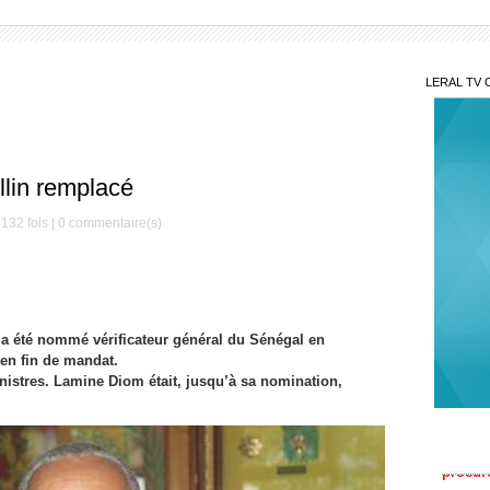
LERAL TV 
llin remplacé
132 fois |
0
commentaire(s)
 a été nommé vérificateur général du Sénégal en
en fin de mandat.
inistres. Lamine Diom était, jusqu’à sa nomination,
Aff
procure
Rem
milita
d’excel