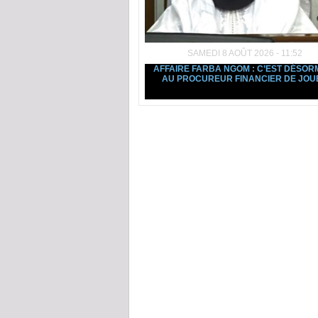
SAMEDI 8 AOÛT 2026 - 11:52
AFFAIRE FARBA NGOM : C’EST DÉSOR
AU PROCUREUR FINANCIER DE JOU