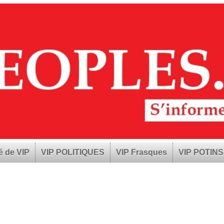
é de VIP
VIP POLITIQUES
VIP Frasques
VIP POTINS