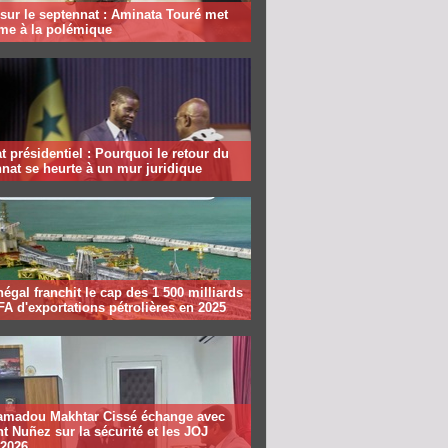
sur le septennat : Aminata Touré met
rme à la polémique
 présidentiel : Pourquoi le retour du
nat se heurte à un mur juridique
égal franchit le cap des 1 500 milliards
A d'exportations pétrolières en 2025
madou Makhtar Cissé échange avec
t Nuñez sur la sécurité et les JOJ
 2026