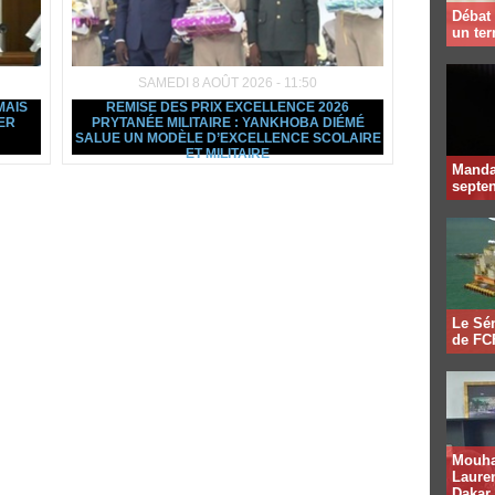
Débat 
un te
SAMEDI 8 AOÛT 2026 - 11:50
MAIS
REMISE DES PRIX EXCELLENCE 2026
ER
PRYTANÉE MILITAIRE : YANKHOBA DIÉMÉ
SALUE UN MODÈLE D’EXCELLENCE SCOLAIRE
ET MILITAIRE
Mandat
septen
Le Sén
de FCF
Mouha
Lauren
Dakar