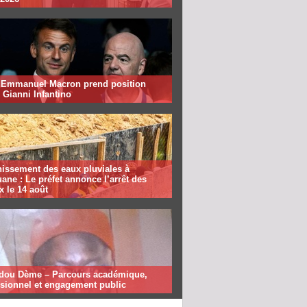
: Emmanuel Macron prend position
 Gianni Infantino
nissement des eaux pluviales à
ane : Le préfet annonce l’arrêt des
x le 14 août
ou Dème – Parcours académique,
ssionnel et engagement public