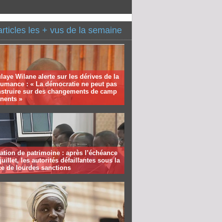
articles les + vus de la semaine
aye Wilane alerte sur les dérives de la
humance : « La démocratie ne peut pas
nstruire sur des changements de camp
nents »
ation de patrimoine : après l’échéance
juillet, les autorités défaillantes sous la
e de lourdes sanctions