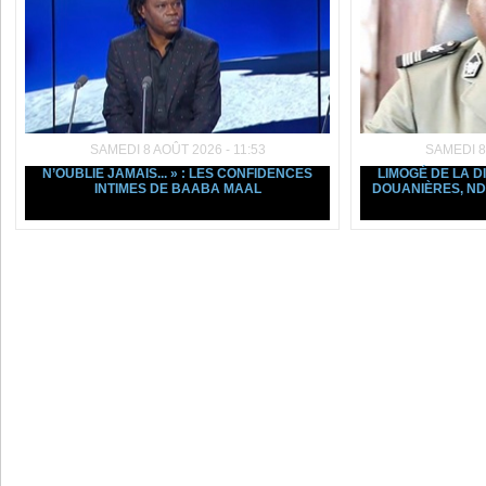
SAMEDI 8 AOÛT 2026 - 11:53
SAMEDI 8
N’OUBLIE JAMAIS... » : LES CONFIDENCES
LIMOGÉ DE LA D
INTIMES DE BAABA MAAL
DOUANIÈRES, ND