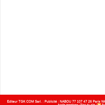
Editeur TGK COM Sarl. : Publicité : NABOU 77 107 47 26 Paris
Accès membres
|
Plan du site
|
Sy