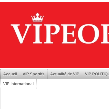
Accueil
VIP Sportifs
Actualité de VIP
VIP POLITI
VIP International