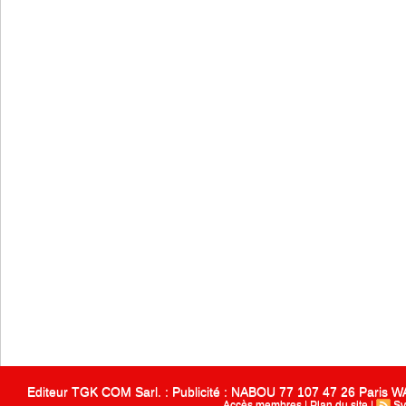
Editeur TGK COM Sarl. : Publicité : NABOU 77 107 47 26 Paris
Accès membres
|
Plan du site
|
Sy