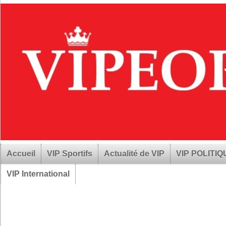
Accueil
VIP Sportifs
Actualité de VIP
VIP POLITI
VIP International