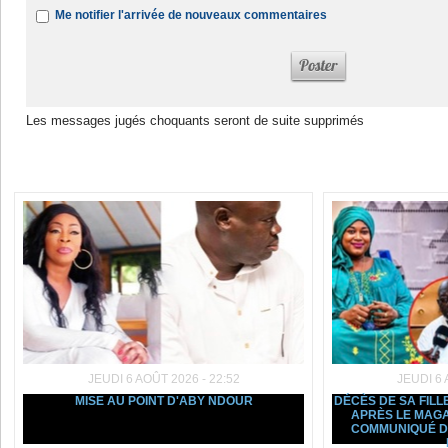
Me notifier l'arrivée de nouveaux commentaires
Les messages jugés choquants seront de suite supprimés
Dans la même rubrique :
JEUDI 6 AOÛT 2026 - 22:52
JEUDI 6 
MISE AU POINT D'ABY NDOUR
DÉCÈS DE SA FILL
APRÈS LE MAGA
COMMUNIQUÉ D