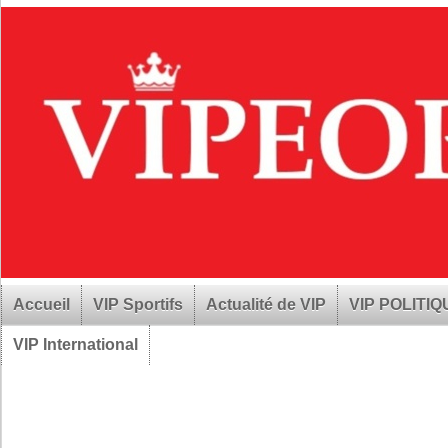
Accueil
VIP Sportifs
Actualité de VIP
VIP POLITI
VIP International