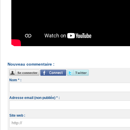
Nouveau commentaire :
Nom * :
Adresse email (non publiée) * :
Site web :