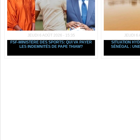
JEUDI 6 AOÛT 2026 - 15:35
JEUDI 6 
FSF-MINISTÈRE DES SPORTS: QUI VA PAYER
SITUATION HY
LES INDEMNITÉS DE PAPE THIAW?
SÉNÉGAL : UNE