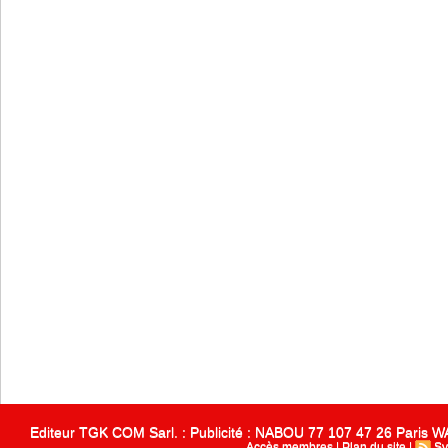
Editeur TGK COM Sarl. : Publicité : NABOU 77 107 47 26 Paris
Accès membres
|
Plan du site
|
Sy