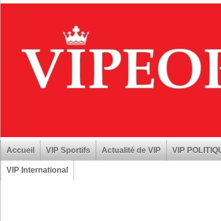
Accueil
VIP Sportifs
Actualité de VIP
VIP POLITI
VIP International