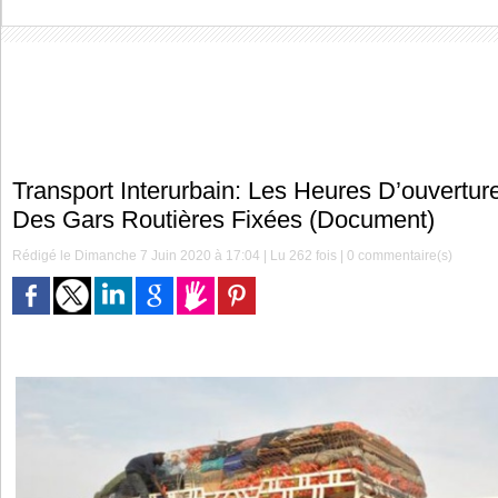
Transport Interurbain: Les Heures D’ouvertur
Des Gars Routières Fixées (Document)
Rédigé le Dimanche 7 Juin 2020 à 17:04 | Lu 262 fois |
0
commentaire(s)