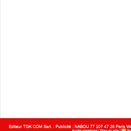
Editeur TGK COM Sarl. : Publicité : NABOU 77 107 47 26 Paris
Accès membres
|
Plan du site
|
Sy