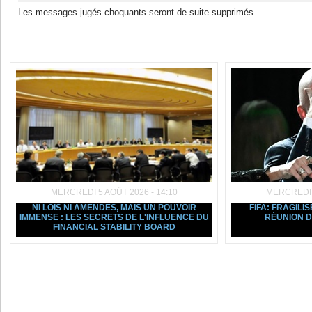
Les messages jugés choquants seront de suite supprimés
Dans la même rubrique :
MERCREDI 5 AOÛT 2026 - 14:10
MERCREDI 5
NI LOIS NI AMENDES, MAIS UN POUVOIR
FIFA: FRAGILIS
IMMENSE : LES SECRETS DE L'INFLUENCE DU
RÉUNION D
FINANCIAL STABILITY BOARD