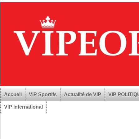
Accueil
VIP Sportifs
Actualité de VIP
VIP POLITI
VIP International